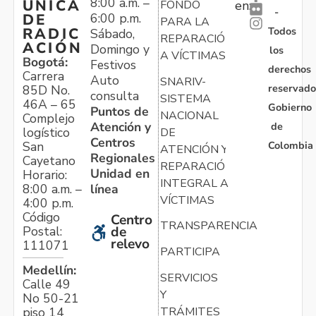
8:00 a.m. –
ÚNICA
FONDO
en:
-
6:00 p.m.
DE
PARA LA
Todos
RADIC
Sábado,
REPARACIÓN
ACIÓN
Domingo y
los
A VÍCTIMAS
Bogotá:
Festivos
derechos
Carrera
Auto
SNARIV-
reservado
85D No.
consulta
SISTEMA
46A – 65
Gobierno
Puntos de
NACIONAL
Complejo
Atención y
de
logístico
DE
Centros
Colombia
San
ATENCIÓN Y
Regionales
Cayetano
REPARACIÓN
Unidad en
Horario:
INTEGRAL A
línea
8:00 a.m. –
VÍCTIMAS
4:00 p.m.
Código
Centro
TRANSPARENCIA
Postal:
de
relevo
111071
PARTICIPA
Medellín:
SERVICIOS
Calle 49
Y
No 50-21
TRÁMITES
piso 14