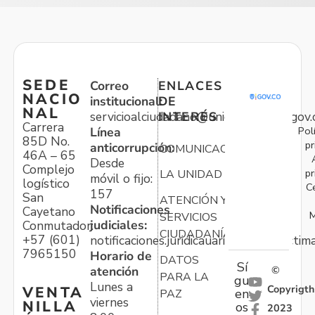
SEDE
Correo
ENLACES
NACIO
institucional:
DE
NAL
servicioalciudadano@unidadvictimas.gov.
INTERÉS
Carrera
Pol
Línea
85D No.
pr
anticorrupción:
COMUNICACIONES
46A – 65
Desde
Complejo
pr
LA UNIDAD
móvil o fijo:
logístico
C
157
San
ATENCIÓN Y
Notificaciones
Cayetano
M
SERVICIOS
judiciales:
Conmutador:
CIUDADANÍA
+57 (601)
notificaciones.juridicauariv@unidadvictim
7965150
Horario de
DATOS
Sí
atención
©
PARA LA
gu
Lunes a
Copyrigth
VENTA
en
PAZ
viernes
NILLA
os
2023