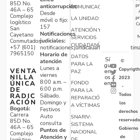
85D No.
pr
anticorrupción:
COMUNICACIONES
46A – 65
Desde
Complejo
pr
LA UNIDAD
móvil o fijo:
logístico
C
157
San
ATENCIÓN Y
Notificaciones
Cayetano
M
SERVICIOS
judiciales:
Conmutador:
CIUDADANÍA
+57 (601)
notificaciones.juridicauariv@unidadvictim
7965150
Horario de
DATOS
Sí
atención
©
PARA LA
gu
Lunes a
Copyrigth
VENTA
en
PAZ
viernes
NILLA
os
2023
8:00 a.m. –
ÚNICA
FONDO
en:
-
6:00 p.m.
DE
PARA LA
Todos
RADIC
Sábado,
REPARACIÓN
ACIÓN
Domingo y
los
A VÍCTIMAS
Bogotá:
Festivos
derechos
Carrera
Auto
SNARIV-
reservado
85D No.
consulta
SISTEMA
46A – 65
Gobierno
Puntos de
NACIONAL
Complejo
Atención y
de
logístico
DE