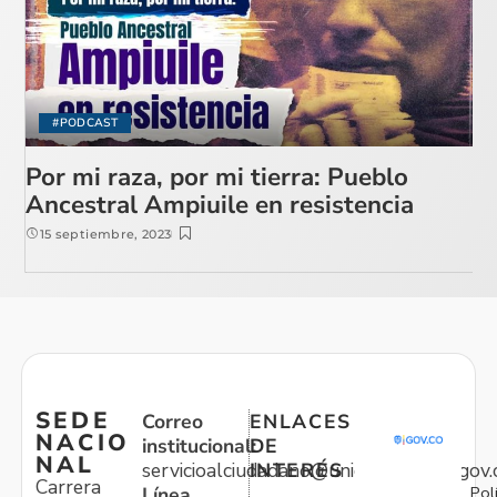
#PODCAST
Por mi raza, por mi tierra: Pueblo
Ancestral Ampiuile en resistencia
15 septiembre, 2023
SEDE
Correo
ENLACES
NACIO
institucional:
DE
NAL
servicioalciudadano@unidadvictimas.gov.
INTERÉS
Carrera
Pol
Línea