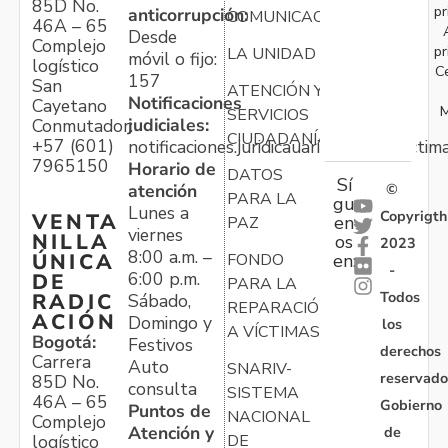
85D No.
pr
anticorrupción:
COMUNICACIONES
46A – 65
Desde
Complejo
pr
LA UNIDAD
móvil o fijo:
logístico
C
157
San
ATENCIÓN Y
Notificaciones
Cayetano
M
SERVICIOS
judiciales:
Conmutador:
CIUDADANÍA
+57 (601)
notificaciones.juridicauariv@unidadvictim
7965150
Horario de
DATOS
Sí
atención
©
PARA LA
gu
Lunes a
Copyrigth
VENTA
en
PAZ
viernes
NILLA
os
2023
8:00 a.m. –
ÚNICA
FONDO
en:
-
6:00 p.m.
DE
PARA LA
Todos
RADIC
Sábado,
REPARACIÓN
ACIÓN
Domingo y
los
A VÍCTIMAS
Bogotá:
Festivos
derechos
Carrera
Auto
SNARIV-
reservado
85D No.
consulta
SISTEMA
46A – 65
Gobierno
Puntos de
NACIONAL
Complejo
Atención y
de
logístico
DE