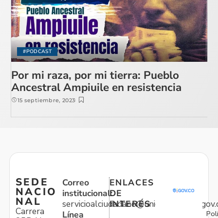
#PODCAST
Por mi raza, por mi tierra: Pueblo
Ancestral Ampiuile en resistencia
15 septiembre, 2023
SEDE
Correo
ENLACES
NACIO
institucional:
DE
NAL
servicioalciudadano@unidadvictimas.gov.
INTERÉS
Carrera
Pol
Línea