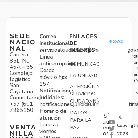
SEDE
Correo
ENLACES
NACIO
institucional:
DE
NAL
servicioalciudadano@unidadvictimas.gov.
INTERÉS
Carrera
Pol
Línea
85D No.
pr
anticorrupción:
COMUNICACIONES
46A – 65
Desde
Complejo
pr
LA UNIDAD
móvil o fijo:
logístico
C
157
San
ATENCIÓN Y
Notificaciones
Cayetano
M
SERVICIOS
judiciales:
Conmutador:
CIUDADANÍA
+57 (601)
notificaciones.juridicauariv@unidadvictim
7965150
Horario de
DATOS
Sí
atención
©
PARA LA
gu
Lunes a
Copyrigth
VENTA
en
PAZ
viernes
NILLA
os
2023
8:00 a.m. –