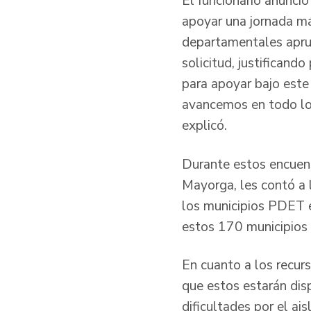
El funcionario anunci
apoyar una jornada má
departamentales aprue
solicitud, justificand
para apoyar bajo est
avancemos en todo lo 
explicó.
Durante estos encuent
Mayorga, les contó a 
los municipios PDET en
estos 170 municipios 
En cuanto a los recurs
que estos estarán dis
dificultades por el ai