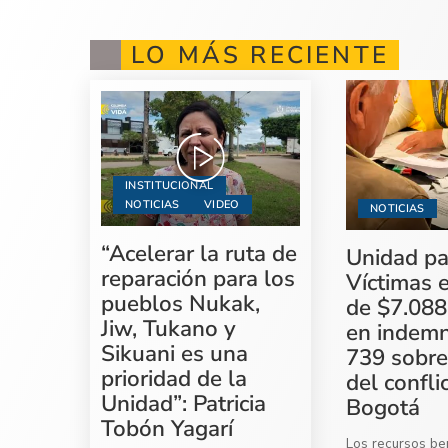
LO MÁS RECIENTE
INSTITUCIONAL
NOTICIAS
VIDEO
NOTICIAS
“Acelerar la ruta de
Unidad pa
reparación para los
Víctimas 
pueblos Nukak,
de $7.088
Jiw, Tukano y
en indemn
Sikuani es una
739 sobre
prioridad de la
del confli
Unidad”: Patricia
Bogotá
Tobón Yagarí
Los recursos ben