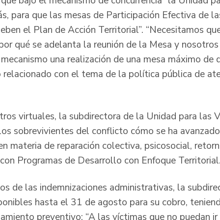
ó que bajo el mecanismo de concurrencia “la Unidad pa
s, para que las mesas de Participación Efectiva de la
ben el Plan de Acción Territorial”. “Necesitamos qu
o por qué se adelanta la reunión de la Mesa y nosotro
e mecanismo una realización de una mesa máximo de d
relacionado con el tema de la política pública de ate
ros virtuales, la subdirectora de la Unidad para las 
los sobrevivientes del conflicto cómo se ha avanzado
 materia de reparación colectiva, psicosocial, retorn
con Programas de Desarrollo con Enfoque Territorial
os de las indemnizaciones administrativas, la subdire
ponibles hasta el 31 de agosto para su cobro, tenien
slamiento preventivo: “A las víctimas que no puedan ir