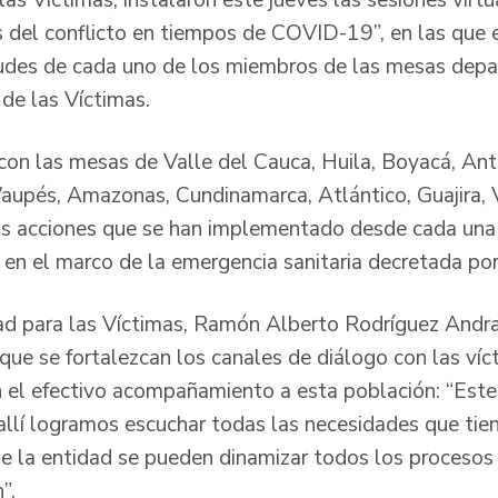
las Víctimas, instalaron este jueves las sesiones virt
as del conflicto en tiempos de COVID-19”, en las que 
tudes de cada uno de los miembros de las mesas dep
 de las Víctimas.
 con las mesas de Valle del Cauca, Huila, Boyacá, Ant
aupés, Amazonas, Cundinamarca, Atlántico, Guajira, V
as acciones que se han implementado desde cada una 
 en el marco de la emergencia sanitaria decretada por
dad para las Víctimas, Ramón Alberto Rodríguez Andra
que se fortalezcan los canales de diálogo con las víc
 el efectivo acompañamiento a esta población: “Este
llí logramos escuchar todas las necesidades que tien
e la entidad se pueden dinamizar todos los procesos 
”.