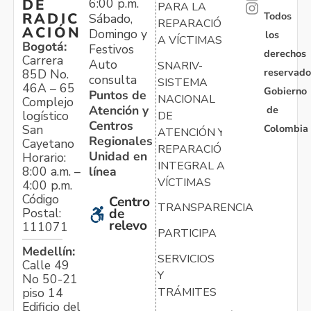
6:00 p.m.
DE
PARA LA
Todos
RADIC
Sábado,
REPARACIÓN
ACIÓN
Domingo y
los
A VÍCTIMAS
Bogotá:
Festivos
derechos
Carrera
Auto
SNARIV-
reservado
85D No.
consulta
SISTEMA
46A – 65
Gobierno
Puntos de
NACIONAL
Complejo
Atención y
de
logístico
DE
Centros
Colombia
San
ATENCIÓN Y
Regionales
Cayetano
REPARACIÓN
Unidad en
Horario:
INTEGRAL A
línea
8:00 a.m. –
VÍCTIMAS
4:00 p.m.
Código
Centro
TRANSPARENCIA
Postal:
de
relevo
111071
PARTICIPA
Medellín:
SERVICIOS
Calle 49
Y
No 50-21
TRÁMITES
piso 14
Edificio del