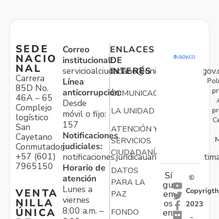
SEDE
Correo
ENLACES
NACIO
institucional:
DE
NAL
servicioalciudadano@unidadvictimas.gov.
INTERÉS
Carrera
Pol
Línea
85D No.
pr
anticorrupción:
COMUNICACIONES
46A – 65
Desde
Complejo
pr
LA UNIDAD
móvil o fijo:
logístico
C
157
San
ATENCIÓN Y
Notificaciones
Cayetano
M
SERVICIOS
judiciales:
Conmutador:
CIUDADANÍA
+57 (601)
notificaciones.juridicauariv@unidadvictim
7965150
Horario de
DATOS
Sí
atención
©
PARA LA
gu
Lunes a
Copyrigth
VENTA
en
PAZ
viernes
NILLA
os
2023
8:00 a.m. –
ÚNICA
FONDO
en:
-