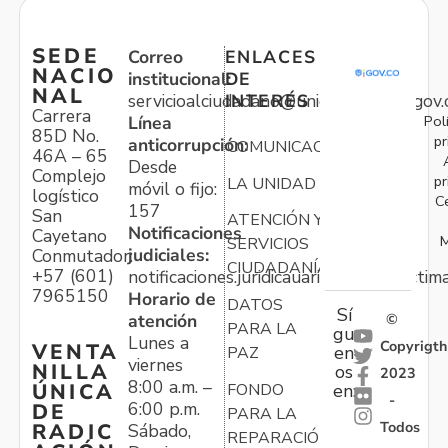
SEDE
Correo
ENLACES
NACIO
institucional:
DE
NAL
servicioalciudadano@unidadvictimas.gov.
INTERÉS
Carrera
Pol
Línea
85D No.
pr
anticorrupción:
COMUNICACIONES
46A – 65
Desde
Complejo
pr
LA UNIDAD
móvil o fijo:
logístico
C
157
San
ATENCIÓN Y
Notificaciones
Cayetano
M
SERVICIOS
judiciales:
Conmutador:
CIUDADANÍA
+57 (601)
notificaciones.juridicauariv@unidadvictim
7965150
Horario de
DATOS
Sí
atención
©
PARA LA
gu
Lunes a
Copyrigth
VENTA
en
PAZ
viernes
NILLA
os
2023
8:00 a.m. –
ÚNICA
FONDO
en:
-
6:00 p.m.
DE
PARA LA
Todos
RADIC
Sábado,
REPARACIÓN