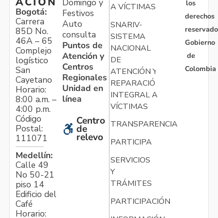
ACIÓN
Domingo y
los
A VÍCTIMAS
Bogotá:
Festivos
derechos
Carrera
Auto
SNARIV-
reservado
85D No.
consulta
SISTEMA
46A – 65
Gobierno
Puntos de
NACIONAL
Complejo
Atención y
de
logístico
DE
Centros
Colombia
San
ATENCIÓN Y
Regionales
Cayetano
REPARACIÓN
Unidad en
Horario:
INTEGRAL A
línea
8:00 a.m. –
VÍCTIMAS
4:00 p.m.
Código
Centro
TRANSPARENCIA
Postal:
de
relevo
111071
PARTICIPA
Medellín:
SERVICIOS
Calle 49
Y
No 50-21
TRÁMITES
piso 14
Edificio del
PARTICIPACIÓN
Café
Horario: