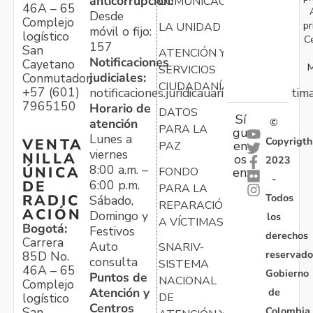
anticorrupción:
COMUNICACIONES
46A – 65
Desde
Complejo
pr
LA UNIDAD
móvil o fijo:
logístico
C
157
San
ATENCIÓN Y
Notificaciones
Cayetano
M
SERVICIOS
judiciales:
Conmutador:
CIUDADANÍA
+57 (601)
notificaciones.juridicauariv@unidadvictim
7965150
Horario de
DATOS
Sí
atención
©
PARA LA
gu
Lunes a
Copyrigth
VENTA
en
PAZ
viernes
NILLA
os
2023
8:00 a.m. –
ÚNICA
FONDO
en:
-
6:00 p.m.
DE
PARA LA
Todos
RADIC
Sábado,
REPARACIÓN
ACIÓN
Domingo y
los
A VÍCTIMAS
Bogotá:
Festivos
derechos
Carrera
Auto
SNARIV-
reservado
85D No.
consulta
SISTEMA
46A – 65
Gobierno
Puntos de
NACIONAL
Complejo
Atención y
de
logístico
DE
Centros
Colombia
San