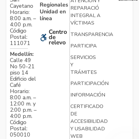
ATENCIÓN Y
Regionales
Cayetano
REPARACIÓN
Unidad en
Horario:
INTEGRAL A
línea
8:00 a.m. –
VÍCTIMAS
4:00 p.m.
Código
Centro
TRANSPARENCIA
Postal:
de
relevo
111071
PARTICIPA
Medellín:
SERVICIOS
Calle 49
Y
No 50-21
TRÁMITES
piso 14
Edificio del
PARTICIPACIÓN
Café
Horario:
INFORMACIÓN
8:00 a.m. –
12:00 m. y
CERTIFICADO
2:00 p.m. –
DE
4:00 p.m.
ACCESIBILIDAD
Código
Postal:
Y USABILIDAD
050010
WEB