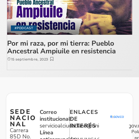
#PODCAST
Por mi raza, por mi tierra: Pueblo
Ancestral Ampiuile en resistencia
15 septiembre, 2023
SEDE
Correo
ENLACES
NACIO
institucional:
DE
NAL
servicioalciudadano@unidadvictimas.gov.
INTERÉS
Carrera
Pol
Línea
85D No.
pr