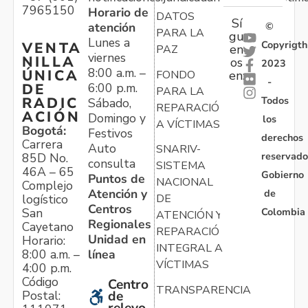
7965150
Horario de
DATOS
Sí
atención
©
PARA LA
gu
Lunes a
Copyrigth
VENTA
en
PAZ
viernes
NILLA
os
2023
8:00 a.m. –
ÚNICA
FONDO
en:
-
6:00 p.m.
DE
PARA LA
Todos
RADIC
Sábado,
REPARACIÓN
ACIÓN
Domingo y
los
A VÍCTIMAS
Bogotá:
Festivos
derechos
Carrera
Auto
SNARIV-
reservado
85D No.
consulta
SISTEMA
46A – 65
Gobierno
Puntos de
NACIONAL
Complejo
Atención y
de
logístico
DE
Centros
Colombia
San
ATENCIÓN Y
Regionales
Cayetano
REPARACIÓN
Unidad en
Horario:
INTEGRAL A
línea
8:00 a.m. –
VÍCTIMAS
4:00 p.m.
Código
Centro
TRANSPARENCIA
Postal:
de