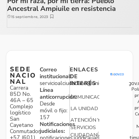
Por mi raza, por mi tierra: Pueblo
Ancestral Ampiuile en resistencia
15 septiembre, 2023
SEDE
Correo
ENLACES
NACIO
institucional:
DE
NAL
servicioalciudadano@unidadvictimas.gov.
INTERÉS
Carrera
Pol
Línea
85D No.
pr
anticorrupción:
COMUNICACIONES
46A – 65
Desde
Complejo
pr
LA UNIDAD
móvil o fijo:
logístico
C
157
San
ATENCIÓN Y
Notificaciones
Cayetano
M
SERVICIOS
judiciales:
Conmutador:
CIUDADANÍA
+57 (601)
notificaciones.juridicauariv@unidadvictim