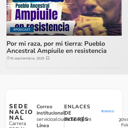
#PODCAST
Por mi raza, por mi tierra: Pueblo
Ancestral Ampiuile en resistencia
15 septiembre, 2023
SEDE
Correo
ENLACES
NACIO
institucional:
DE
NAL
servicioalciudadano@unidadvictimas.gov.
INTERÉS
Carrera
Pol
Línea