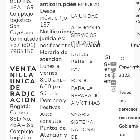
85D No.
pr
anticorrupción:
COMUNICACIONES
46A – 65
Desde
Complejo
pr
LA UNIDAD
móvil o fijo:
logístico
C
157
San
ATENCIÓN Y
Notificaciones
Cayetano
M
SERVICIOS
judiciales:
Conmutador:
CIUDADANÍA
+57 (601)
notificaciones.juridicauariv@unidadvictim
7965150
Horario de
DATOS
Sí
atención
©
PARA LA
gu
Lunes a
Copyrigth
VENTA
en
PAZ
viernes
NILLA
os
2023
8:00 a.m. –
ÚNICA
FONDO
en:
-
6:00 p.m.
DE
PARA LA
Todos
RADIC
Sábado,
REPARACIÓN
ACIÓN
Domingo y
los
A VÍCTIMAS
Bogotá:
Festivos
derechos
Carrera
Auto
SNARIV-
reservado
85D No.
consulta
SISTEMA
46A – 65
Gobierno
Puntos de
NACIONAL
Complejo
Atención y
de
logístico
DE