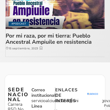
#PODCAST
Por mi raza, por mi tierra: Pueblo
Ancestral Ampiuile en resistencia
15 septiembre, 2023
SEDE
Correo
ENLACES
NACIO
institucional:
DE
NAL
servicioalciudadano@unidadvictimas.gov.
INTERÉS
Carrera
Pol
Línea
85D No.