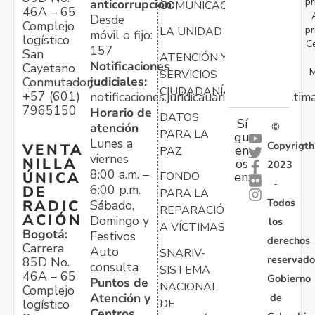
pr
anticorrupción:
COMUNICACIONES
46A – 65
Desde
Complejo
pr
LA UNIDAD
móvil o fijo:
logístico
C
157
San
ATENCIÓN Y
Notificaciones
Cayetano
M
SERVICIOS
judiciales:
Conmutador:
CIUDADANÍA
+57 (601)
notificaciones.juridicauariv@unidadvictim
7965150
Horario de
DATOS
Sí
atención
©
PARA LA
gu
Lunes a
Copyrigth
VENTA
en
PAZ
viernes
NILLA
os
2023
8:00 a.m. –
ÚNICA
FONDO
en:
-
6:00 p.m.
DE
PARA LA
Todos
RADIC
Sábado,
REPARACIÓN
ACIÓN
Domingo y
los
A VÍCTIMAS
Bogotá:
Festivos
derechos
Carrera
Auto
SNARIV-
reservado
85D No.
consulta
SISTEMA
46A – 65
Gobierno
Puntos de
NACIONAL
Complejo
Atención y
de
logístico
DE
Centros