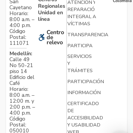
Colombia
San
ATENCIÓN Y
Regionales
Cayetano
REPARACIÓN
Unidad en
Horario:
INTEGRAL A
línea
8:00 a.m. –
VÍCTIMAS
4:00 p.m.
Código
Centro
TRANSPARENCIA
Postal:
de
relevo
111071
PARTICIPA
Medellín:
SERVICIOS
Calle 49
Y
No 50-21
TRÁMITES
piso 14
Edificio del
PARTICIPACIÓN
Café
Horario:
INFORMACIÓN
8:00 a.m. –
12:00 m. y
CERTIFICADO
2:00 p.m. –
DE
4:00 p.m.
ACCESIBILIDAD
Código
Postal:
Y USABILIDAD
050010
WEB