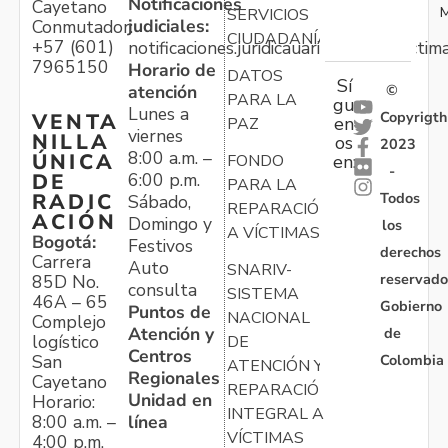
Notificaciones
Cayetano
M
SERVICIOS
judiciales:
Conmutador:
CIUDADANÍA
+57 (601)
notificaciones.juridicauariv@unidadvictim
7965150
Horario de
DATOS
Sí
atención
©
PARA LA
gu
Lunes a
Copyrigth
VENTA
en
PAZ
viernes
NILLA
os
2023
8:00 a.m. –
ÚNICA
FONDO
en:
-
6:00 p.m.
DE
PARA LA
Todos
RADIC
Sábado,
REPARACIÓN
ACIÓN
Domingo y
los
A VÍCTIMAS
Bogotá:
Festivos
derechos
Carrera
Auto
SNARIV-
reservado
85D No.
consulta
SISTEMA
46A – 65
Gobierno
Puntos de
NACIONAL
Complejo
Atención y
de
logístico
DE
Centros
Colombia
San
ATENCIÓN Y
Regionales
Cayetano
REPARACIÓN
Unidad en
Horario:
INTEGRAL A
línea
8:00 a.m. –
VÍCTIMAS
4:00 p.m.