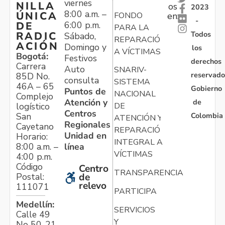
viernes
NILLA
os
2023
8:00 a.m. –
ÚNICA
FONDO
en:
-
6:00 p.m.
DE
PARA LA
Todos
RADIC
Sábado,
REPARACIÓN
ACIÓN
Domingo y
los
A VÍCTIMAS
Bogotá:
Festivos
derechos
Carrera
Auto
SNARIV-
reservado
85D No.
consulta
SISTEMA
46A – 65
Gobierno
Puntos de
NACIONAL
Complejo
Atención y
de
logístico
DE
Centros
Colombia
San
ATENCIÓN Y
Regionales
Cayetano
REPARACIÓN
Unidad en
Horario:
INTEGRAL A
línea
8:00 a.m. –
VÍCTIMAS
4:00 p.m.
Código
Centro
TRANSPARENCIA
Postal:
de
relevo
111071
PARTICIPA
Medellín:
SERVICIOS
Calle 49
Y
No 50-21