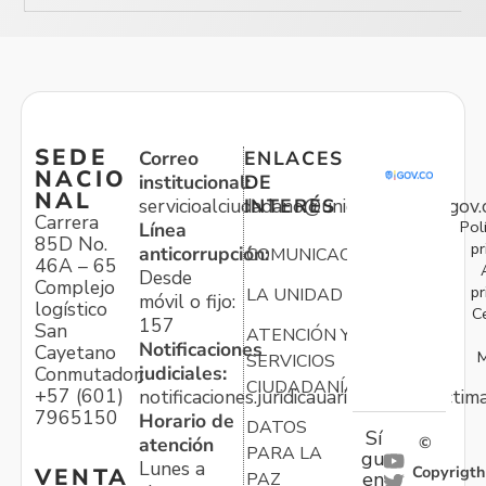
SEDE
Correo
ENLACES
NACIO
institucional:
DE
NAL
servicioalciudadano@unidadvictimas.gov.
INTERÉS
Carrera
Pol
Línea
85D No.
pr
anticorrupción:
COMUNICACIONES
46A – 65
Desde
Complejo
pr
LA UNIDAD
móvil o fijo:
logístico
C
157
San
ATENCIÓN Y
Notificaciones
Cayetano
M
SERVICIOS
judiciales:
Conmutador:
CIUDADANÍA
+57 (601)
notificaciones.juridicauariv@unidadvictim
7965150
Horario de
DATOS
Sí
atención
©
PARA LA
gu
Lunes a
Copyrigth
VENTA
en
PAZ