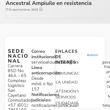
Ancestral Ampiuile en resistencia
15 septiembre, 2023
SEDE
Correo
ENLACES
NACIO
institucional:
DE
NAL
servicioalciudadano@unidadvictimas.gov.
INTERÉS
Carrera
Pol
Línea
85D No.
pr
anticorrupción:
COMUNICACIONES
46A – 65
Desde
Complejo
pr
LA UNIDAD
móvil o fijo:
logístico
C
157
San
ATENCIÓN Y
Notificaciones
Cayetano
M
SERVICIOS
judiciales:
Conmutador:
CIUDADANÍA
+57 (601)
notificaciones.juridicauariv@unidadvictim
7965150