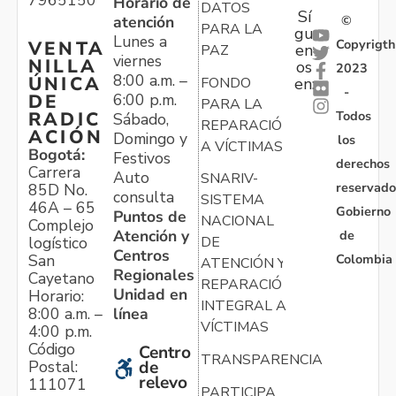
Horario de
DATOS
Sí
atención
©
PARA LA
gu
Lunes a
Copyrigth
VENTA
en
PAZ
viernes
NILLA
os
2023
8:00 a.m. –
ÚNICA
FONDO
en:
-
6:00 p.m.
DE
PARA LA
Todos
RADIC
Sábado,
REPARACIÓN
ACIÓN
Domingo y
los
A VÍCTIMAS
Bogotá:
Festivos
derechos
Carrera
Auto
SNARIV-
reservado
85D No.
consulta
SISTEMA
46A – 65
Gobierno
Puntos de
NACIONAL
Complejo
Atención y
de
logístico
DE
Centros
Colombia
San
ATENCIÓN Y
Regionales
Cayetano
REPARACIÓN
Unidad en
Horario:
INTEGRAL A
línea
8:00 a.m. –
VÍCTIMAS
4:00 p.m.
Código
Centro
TRANSPARENCIA
Postal:
de
relevo
111071
PARTICIPA