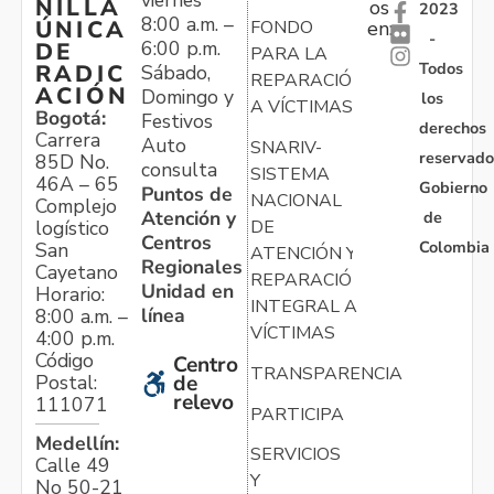
viernes
NILLA
os
2023
8:00 a.m. –
ÚNICA
FONDO
en:
-
6:00 p.m.
DE
PARA LA
Todos
RADIC
Sábado,
REPARACIÓN
ACIÓN
Domingo y
los
A VÍCTIMAS
Bogotá:
Festivos
derechos
Carrera
Auto
SNARIV-
reservado
85D No.
consulta
SISTEMA
46A – 65
Gobierno
Puntos de
NACIONAL
Complejo
Atención y
de
logístico
DE
Centros
Colombia
San
ATENCIÓN Y
Regionales
Cayetano
REPARACIÓN
Unidad en
Horario:
INTEGRAL A
línea
8:00 a.m. –
VÍCTIMAS
4:00 p.m.
Código
Centro
TRANSPARENCIA
Postal:
de
relevo
111071
PARTICIPA
Medellín:
SERVICIOS
Calle 49
Y
No 50-21