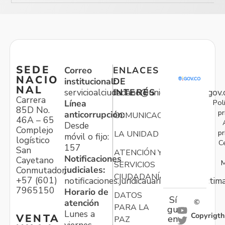
SEDE
Correo
ENLACES
NACIO
institucional:
DE
NAL
servicioalciudadano@unidadvictimas.gov.
INTERÉS
Carrera
Pol
Línea
85D No.
pr
anticorrupción:
COMUNICACIONES
46A – 65
Desde
Complejo
pr
LA UNIDAD
móvil o fijo:
logístico
C
157
San
ATENCIÓN Y
Notificaciones
Cayetano
M
SERVICIOS
judiciales:
Conmutador:
CIUDADANÍA
+57 (601)
notificaciones.juridicauariv@unidadvictim
7965150
Horario de
DATOS
Sí
atención
©
PARA LA
gu
Lunes a
Copyrigth
VENTA
en
PAZ