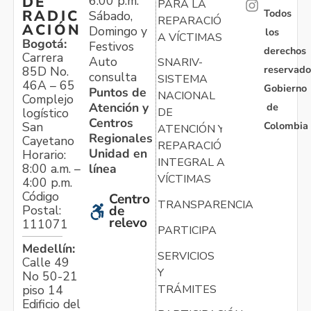
6:00 p.m.
DE
PARA LA
Todos
RADIC
Sábado,
REPARACIÓN
ACIÓN
Domingo y
los
A VÍCTIMAS
Bogotá:
Festivos
derechos
Carrera
Auto
SNARIV-
reservado
85D No.
consulta
SISTEMA
46A – 65
Gobierno
Puntos de
NACIONAL
Complejo
Atención y
de
logístico
DE
Centros
Colombia
San
ATENCIÓN Y
Regionales
Cayetano
REPARACIÓN
Unidad en
Horario:
INTEGRAL A
línea
8:00 a.m. –
VÍCTIMAS
4:00 p.m.
Código
Centro
TRANSPARENCIA
Postal:
de
relevo
111071
PARTICIPA
Medellín:
SERVICIOS
Calle 49
Y
No 50-21
TRÁMITES
piso 14
Edificio del