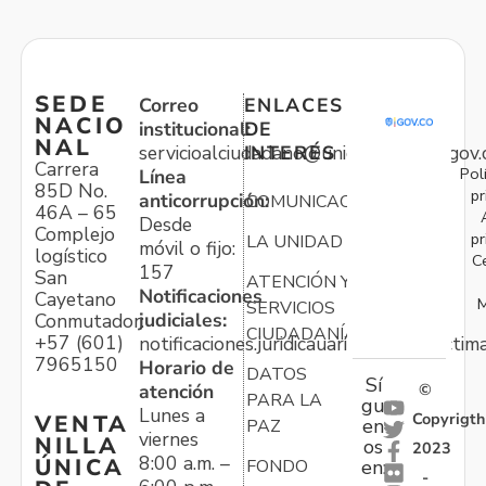
SEDE
Correo
ENLACES
NACIO
institucional:
DE
NAL
servicioalciudadano@unidadvictimas.gov.
INTERÉS
Carrera
Pol
Línea
85D No.
pr
anticorrupción:
COMUNICACIONES
46A – 65
Desde
Complejo
pr
LA UNIDAD
móvil o fijo:
logístico
C
157
San
ATENCIÓN Y
Notificaciones
Cayetano
M
SERVICIOS
judiciales:
Conmutador:
CIUDADANÍA
+57 (601)
notificaciones.juridicauariv@unidadvictim
7965150
Horario de
DATOS
Sí
atención
©
PARA LA
gu
Lunes a
Copyrigth
VENTA
en
PAZ
viernes
NILLA
os
2023
8:00 a.m. –
ÚNICA
FONDO
en:
-