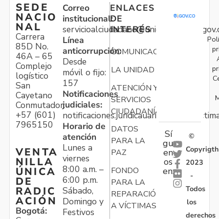
SEDE
Correo
ENLACES
NACIO
institucional:
DE
NAL
servicioalciudadano@unidadvictimas.gov.
INTERÉS
Carrera
Pol
Línea
85D No.
pr
anticorrupción:
COMUNICACIONES
46A – 65
Desde
Complejo
pr
LA UNIDAD
móvil o fijo:
logístico
C
157
San
ATENCIÓN Y
Notificaciones
Cayetano
M
SERVICIOS
judiciales:
Conmutador:
CIUDADANÍA
+57 (601)
notificaciones.juridicauariv@unidadvictim
7965150
Horario de
DATOS
Sí
atención
©
PARA LA
gu
Lunes a
Copyrigth
VENTA
en
PAZ
viernes
NILLA
os
2023
8:00 a.m. –
ÚNICA
FONDO
en:
-
6:00 p.m.
DE
PARA LA
Todos
RADIC
Sábado,
REPARACIÓN
ACIÓN
Domingo y
los
A VÍCTIMAS
Bogotá:
Festivos
derechos