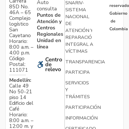
Carrera
Auto
SNARIV-
reservado
85D No.
consulta
SISTEMA
46A – 65
Gobierno
Puntos de
NACIONAL
Complejo
Atención y
de
logístico
DE
Centros
Colombia
San
ATENCIÓN Y
Regionales
Cayetano
REPARACIÓN
Unidad en
Horario:
INTEGRAL A
línea
8:00 a.m. –
VÍCTIMAS
4:00 p.m.
Código
Centro
TRANSPARENCIA
Postal:
de
relevo
111071
PARTICIPA
Medellín:
SERVICIOS
Calle 49
Y
No 50-21
TRÁMITES
piso 14
Edificio del
PARTICIPACIÓN
Café
Horario:
INFORMACIÓN
8:00 a.m. –
12:00 m. y
CERTIFICADO