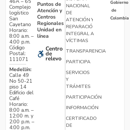
46A – 65
Gobierno
Puntos de
NACIONAL
Complejo
Atención y
de
logístico
DE
Centros
Colombia
San
ATENCIÓN Y
Regionales
Cayetano
REPARACIÓN
Unidad en
Horario:
INTEGRAL A
línea
8:00 a.m. –
VÍCTIMAS
4:00 p.m.
Código
Centro
TRANSPARENCIA
Postal:
de
relevo
111071
PARTICIPA
Medellín:
SERVICIOS
Calle 49
Y
No 50-21
TRÁMITES
piso 14
Edificio del
PARTICIPACIÓN
Café
Horario:
INFORMACIÓN
8:00 a.m. –
12:00 m. y
CERTIFICADO
2:00 p.m. –
DE
4:00 p.m.