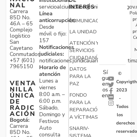
NAL
servicioalciudadano@unidadvictimas.gov.
INTERÉS
Carrera
Pol
Línea
85D No.
pr
anticorrupción:
COMUNICACIONES
46A – 65
Desde
Complejo
pr
LA UNIDAD
móvil o fijo:
logístico
C
157
San
ATENCIÓN Y
Notificaciones
Cayetano
M
SERVICIOS
judiciales:
Conmutador:
CIUDADANÍA
+57 (601)
notificaciones.juridicauariv@unidadvictim
7965150
Horario de
DATOS
Sí
atención
©
PARA LA
gu
Lunes a
Copyrigth
VENTA
en
PAZ
viernes
NILLA
os
2023
8:00 a.m. –
ÚNICA
FONDO
en:
-
6:00 p.m.
DE
PARA LA
Todos
RADIC
Sábado,
REPARACIÓN
ACIÓN
Domingo y
los
A VÍCTIMAS
Bogotá:
Festivos
derechos
Carrera
Auto
SNARIV-
reservado
85D No.
consulta
SISTEMA