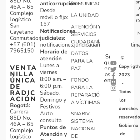
85D No.
pr
anticorrupción:
COMUNICACIONES
46A – 65
Desde
Complejo
pr
LA UNIDAD
móvil o fijo:
logístico
C
157
San
ATENCIÓN Y
Notificaciones
Cayetano
M
SERVICIOS
judiciales:
Conmutador:
CIUDADANÍA
+57 (601)
notificaciones.juridicauariv@unidadvictim
7965150
Horario de
DATOS
Sí
atención
©
PARA LA
gu
Lunes a
Copyrigth
VENTA
en
PAZ
viernes
NILLA
os
2023
8:00 a.m. –
ÚNICA
FONDO
en:
-
6:00 p.m.
DE
PARA LA
Todos
RADIC
Sábado,
REPARACIÓN
ACIÓN
Domingo y
los
A VÍCTIMAS
Bogotá:
Festivos
derechos
Carrera
Auto
SNARIV-
reservado
85D No.
consulta
SISTEMA
46A – 65
Gobierno
Puntos de
NACIONAL
Complejo
Atención y
de
logístico
DE