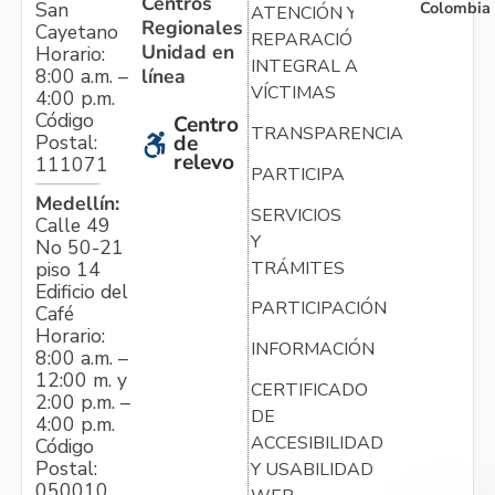
Centros
Colombia
San
ATENCIÓN Y
Regionales
Cayetano
REPARACIÓN
Unidad en
Horario:
INTEGRAL A
línea
8:00 a.m. –
VÍCTIMAS
4:00 p.m.
Código
Centro
TRANSPARENCIA
Postal:
de
relevo
111071
PARTICIPA
Medellín:
SERVICIOS
Calle 49
Y
No 50-21
TRÁMITES
piso 14
Edificio del
PARTICIPACIÓN
Café
Horario:
INFORMACIÓN
8:00 a.m. –
12:00 m. y
CERTIFICADO
2:00 p.m. –
DE
4:00 p.m.
ACCESIBILIDAD
Código
Postal:
Y USABILIDAD
050010