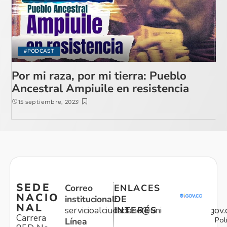
#PODCAST
Por mi raza, por mi tierra: Pueblo
Ancestral Ampiuile en resistencia
15 septiembre, 2023
SEDE
Correo
ENLACES
NACIO
institucional:
DE
NAL
servicioalciudadano@unidadvictimas.gov.
INTERÉS
Carrera
Pol
Línea