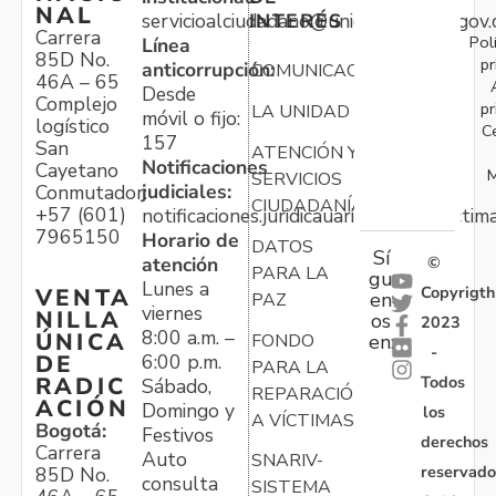
NAL
servicioalciudadano@unidadvictimas.gov.
INTERÉS
Carrera
Pol
Línea
85D No.
pr
anticorrupción:
COMUNICACIONES
46A – 65
Desde
Complejo
pr
LA UNIDAD
móvil o fijo:
logístico
C
157
San
ATENCIÓN Y
Notificaciones
Cayetano
M
SERVICIOS
judiciales:
Conmutador:
CIUDADANÍA
+57 (601)
notificaciones.juridicauariv@unidadvictim
7965150
Horario de
DATOS
Sí
atención
©
PARA LA
gu
Lunes a
Copyrigth
VENTA
en
PAZ
viernes
NILLA
os
2023
8:00 a.m. –
ÚNICA
FONDO
en:
-
6:00 p.m.
DE
PARA LA
Todos
RADIC
Sábado,
REPARACIÓN
ACIÓN
Domingo y
los
A VÍCTIMAS
Bogotá:
Festivos
derechos
Carrera
Auto
SNARIV-
reservado
85D No.
consulta
SISTEMA