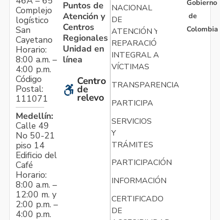
46A – 65
Gobierno
Puntos de
NACIONAL
Complejo
Atención y
de
logístico
DE
Centros
Colombia
San
ATENCIÓN Y
Regionales
Cayetano
REPARACIÓN
Unidad en
Horario:
INTEGRAL A
línea
8:00 a.m. –
VÍCTIMAS
4:00 p.m.
Código
Centro
TRANSPARENCIA
Postal:
de
relevo
111071
PARTICIPA
Medellín:
SERVICIOS
Calle 49
Y
No 50-21
TRÁMITES
piso 14
Edificio del
PARTICIPACIÓN
Café
Horario:
INFORMACIÓN
8:00 a.m. –
12:00 m. y
CERTIFICADO
2:00 p.m. –
DE
4:00 p.m.