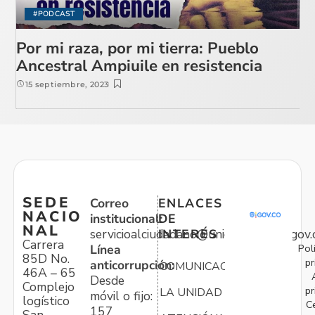
#PODCAST
Por mi raza, por mi tierra: Pueblo
Ancestral Ampiuile en resistencia
15 septiembre, 2023
SEDE
Correo
ENLACES
NACIO
institucional:
DE
NAL
servicioalciudadano@unidadvictimas.gov.
INTERÉS
Carrera
Pol
Línea
85D No.
pr
anticorrupción:
COMUNICACIONES
46A – 65
Desde
Complejo
pr
LA UNIDAD
móvil o fijo:
logístico
C
157