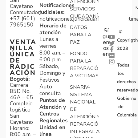
San
ATENCIÓN Y
Notificaciones
Cayetano
M
SERVICIOS
judiciales:
Conmutador:
CIUDADANÍA
+57 (601)
notificaciones.juridicauariv@unidadvictim
7965150
Horario de
DATOS
Sí
atención
©
PARA LA
gu
Lunes a
Copyrigth
VENTA
en
PAZ
viernes
NILLA
os
2023
8:00 a.m. –
ÚNICA
FONDO
en:
-
6:00 p.m.
DE
PARA LA
Todos
RADIC
Sábado,
REPARACIÓN
ACIÓN
Domingo y
los
A VÍCTIMAS
Bogotá:
Festivos
derechos
Carrera
Auto
SNARIV-
reservado
85D No.
consulta
SISTEMA
46A – 65
Gobierno
Puntos de
NACIONAL
Complejo
Atención y
de
logístico
DE
Centros
Colombia
San
ATENCIÓN Y
Regionales
Cayetano
REPARACIÓN
Unidad en
Horario:
INTEGRAL A
línea
8:00 a.m. –