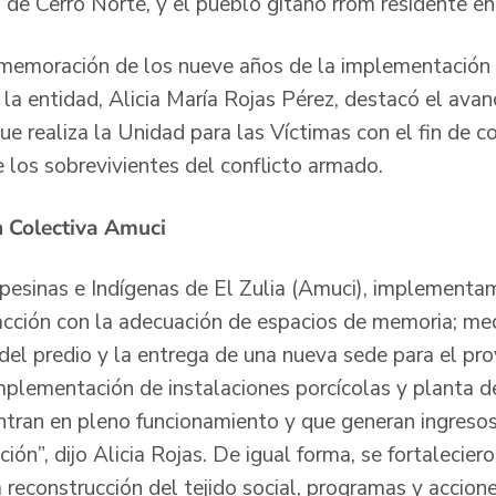
 de Cerro Norte, y el pueblo gitano rrom residente en
nmemoración de los nueve años de la implementación 
de la entidad, Alicia María Rojas Pérez, destacó el avan
e realiza la Unidad para las Víctimas con el fin de co
 los sobrevivientes del conflicto armado.
n Colectiva Amuci
pesinas e Indígenas de El Zulia (Amuci), implement
facción con la adecuación de espacios de memoria; med
el predio y la entrega de una nueva sede para el proy
implementación de instalaciones porcícolas y planta 
ntran en pleno funcionamiento y que generan ingresos
ión”, dijo Alicia Rojas. De igual forma, se fortalecie
 reconstrucción del tejido social, programas y accion