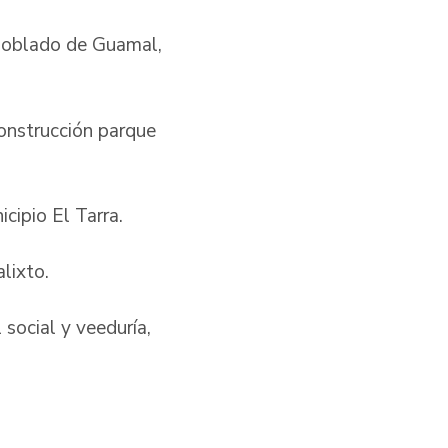
 poblado de Guamal,
onstrucción parque
cipio El Tarra.
lixto.
 social y veeduría,