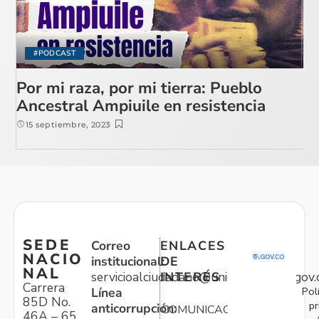
#PODCAST
Por mi raza, por mi tierra: Pueblo
Ancestral Ampiuile en resistencia
15 septiembre, 2023
SEDE
Correo
ENLACES
NACIO
institucional:
DE
NAL
servicioalciudadano@unidadvictimas.gov.
INTERÉS
Carrera
Pol
Línea
85D No.
pr
anticorrupción:
COMUNICACIONES
46A – 65