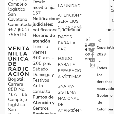
Desde
Complejo
pr
LA UNIDAD
móvil o fijo:
logístico
C
157
San
ATENCIÓN Y
Notificaciones
Cayetano
M
SERVICIOS
judiciales:
Conmutador:
CIUDADANÍA
+57 (601)
notificaciones.juridicauariv@unidadvictim
7965150
Horario de
DATOS
Sí
atención
©
PARA LA
gu
Lunes a
Copyrigth
VENTA
en
PAZ
viernes
NILLA
os
2023
8:00 a.m. –
ÚNICA
FONDO
en:
-
6:00 p.m.
DE
PARA LA
Todos
RADIC
Sábado,
REPARACIÓN
ACIÓN
Domingo y
los
A VÍCTIMAS
Bogotá:
Festivos
derechos
Carrera
Auto
SNARIV-
reservado
85D No.
consulta
SISTEMA
46A – 65
Gobierno
Puntos de
NACIONAL
Complejo
Atención y
de
logístico
DE
Centros
Colombia
San
ATENCIÓN Y
Regionales