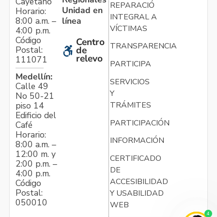
Cayetano
REPARACIÓN
Unidad en
Horario:
INTEGRAL A
línea
8:00 a.m. –
VÍCTIMAS
4:00 p.m.
Código
Centro
TRANSPARENCIA
Postal:
de
relevo
111071
PARTICIPA
Medellín:
SERVICIOS
Calle 49
Y
No 50-21
TRÁMITES
piso 14
Edificio del
PARTICIPACIÓN
Café
Horario:
INFORMACIÓN
8:00 a.m. –
12:00 m. y
CERTIFICADO
2:00 p.m. –
DE
4:00 p.m.
ACCESIBILIDAD
Código
Postal:
Y USABILIDAD
050010
WEB
4