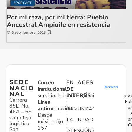
#PODCAST
Por mi raza, por mi tierra: Pueblo
Ancestral Ampiuile en resistencia
15 septiembre, 2023
SEDE
Correo
ENLACES
NACIO
institucional:
DE
NAL
servicioalciudadano@unidadvictimas.gov.
INTERÉS
Carrera
Pol
Línea
85D No.
pr
anticorrupción:
COMUNICACIONES
46A – 65
Desde
Complejo
pr
LA UNIDAD
móvil o fijo:
logístico
C
157
San
ATENCIÓN Y