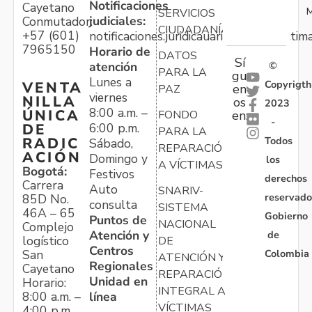
Notificaciones
Cayetano
M
SERVICIOS
judiciales:
Conmutador:
CIUDADANÍA
+57 (601)
notificaciones.juridicauariv@unidadvictim
7965150
Horario de
DATOS
Sí
atención
©
PARA LA
gu
Lunes a
Copyrigth
VENTA
en
PAZ
viernes
NILLA
os
2023
8:00 a.m. –
ÚNICA
FONDO
en:
-
6:00 p.m.
DE
PARA LA
Todos
RADIC
Sábado,
REPARACIÓN
ACIÓN
Domingo y
los
A VÍCTIMAS
Bogotá:
Festivos
derechos
Carrera
Auto
SNARIV-
reservado
85D No.
consulta
SISTEMA
46A – 65
Gobierno
Puntos de
NACIONAL
Complejo
Atención y
de
logístico
DE
Centros
Colombia
San
ATENCIÓN Y
Regionales
Cayetano
REPARACIÓN
Unidad en
Horario:
INTEGRAL A
línea
8:00 a.m. –
VÍCTIMAS
4:00 p.m.