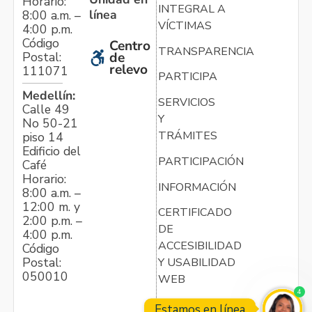
Horario:
INTEGRAL A
línea
8:00 a.m. –
VÍCTIMAS
4:00 p.m.
Código
Centro
TRANSPARENCIA
Postal:
de
relevo
111071
PARTICIPA
Medellín:
SERVICIOS
Calle 49
Y
No 50-21
TRÁMITES
piso 14
Edificio del
PARTICIPACIÓN
Café
Horario:
INFORMACIÓN
8:00 a.m. –
12:00 m. y
CERTIFICADO
2:00 p.m. –
DE
4:00 p.m.
ACCESIBILIDAD
Código
Postal:
Y USABILIDAD
050010
WEB
4
Estamos en línea