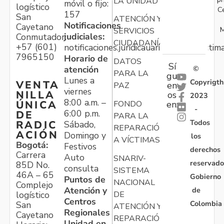
LA UNIDAD
móvil o fijo:
logístico
C
157
San
ATENCIÓN Y
Notificaciones
Cayetano
M
SERVICIOS
judiciales:
Conmutador:
CIUDADANÍA
+57 (601)
notificaciones.juridicauariv@unidadvictim
7965150
Horario de
DATOS
Sí
atención
©
PARA LA
gu
Lunes a
Copyrigth
VENTA
en
PAZ
viernes
NILLA
os
2023
8:00 a.m. –
ÚNICA
FONDO
en:
-
6:00 p.m.
DE
PARA LA
Todos
RADIC
Sábado,
REPARACIÓN
ACIÓN
Domingo y
los
A VÍCTIMAS
Bogotá:
Festivos
derechos
Carrera
Auto
SNARIV-
reservado
85D No.
consulta
SISTEMA
46A – 65
Gobierno
Puntos de
NACIONAL
Complejo
Atención y
de
logístico
DE
Centros
Colombia
San
ATENCIÓN Y
Regionales
Cayetano
REPARACIÓN
Unidad en