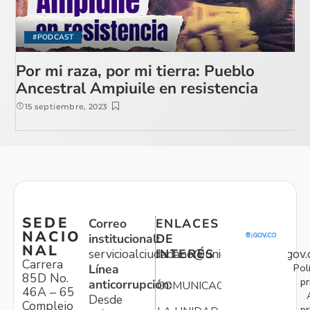
#PODCAST
Por mi raza, por mi tierra: Pueblo
Ancestral Ampiuile en resistencia
15 septiembre, 2023
SEDE
Correo
ENLACES
NACIO
institucional:
DE
NAL
servicioalciudadano@unidadvictimas.gov.
INTERÉS
Carrera
Pol
Línea
85D No.
pr
anticorrupción:
COMUNICACIONES
46A – 65
Desde
Complejo
pr