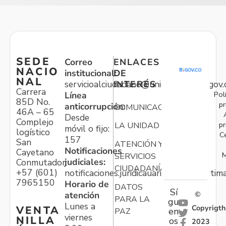
SEDE
Correo
ENLACES
NACIO
institucional:
DE
NAL
servicioalciudadano@unidadvictimas.gov.
INTERÉS
Carrera
Pol
Línea
85D No.
pr
anticorrupción:
COMUNICACIONES
46A – 65
Desde
Complejo
pr
LA UNIDAD
móvil o fijo:
logístico
C
157
San
ATENCIÓN Y
Notificaciones
Cayetano
M
SERVICIOS
judiciales:
Conmutador:
CIUDADANÍA
+57 (601)
notificaciones.juridicauariv@unidadvictim
7965150
Horario de
DATOS
Sí
atención
©
PARA LA
gu
Lunes a
Copyrigth
VENTA
en
PAZ
viernes
NILLA
os
2023