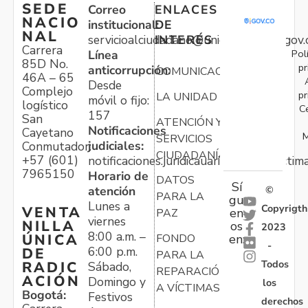
SEDE
Correo
ENLACES
NACIO
institucional:
DE
NAL
servicioalciudadano@unidadvictimas.gov.
INTERÉS
Carrera
Pol
Línea
85D No.
pr
anticorrupción:
COMUNICACIONES
46A – 65
Desde
Complejo
pr
LA UNIDAD
móvil o fijo:
logístico
C
157
San
ATENCIÓN Y
Notificaciones
Cayetano
M
SERVICIOS
judiciales:
Conmutador:
CIUDADANÍA
+57 (601)
notificaciones.juridicauariv@unidadvictim
7965150
Horario de
DATOS
Sí
atención
©
PARA LA
gu
Lunes a
Copyrigth
VENTA
en
PAZ
viernes
NILLA
os
2023
8:00 a.m. –
ÚNICA
FONDO
en:
-
6:00 p.m.
DE
PARA LA
Todos
RADIC
Sábado,
REPARACIÓN
ACIÓN
Domingo y
los
A VÍCTIMAS
Bogotá:
Festivos
derechos