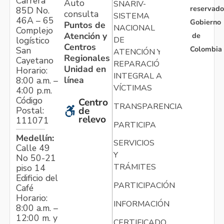
Carrera
Auto
SNARIV-
reservado
85D No.
consulta
SISTEMA
46A – 65
Gobierno
Puntos de
NACIONAL
Complejo
Atención y
de
logístico
DE
Centros
Colombia
San
ATENCIÓN Y
Regionales
Cayetano
REPARACIÓN
Unidad en
Horario:
INTEGRAL A
línea
8:00 a.m. –
VÍCTIMAS
4:00 p.m.
Código
Centro
TRANSPARENCIA
Postal:
de
relevo
111071
PARTICIPA
Medellín:
SERVICIOS
Calle 49
Y
No 50-21
TRÁMITES
piso 14
Edificio del
PARTICIPACIÓN
Café
Horario:
INFORMACIÓN
8:00 a.m. –
12:00 m. y
CERTIFICADO