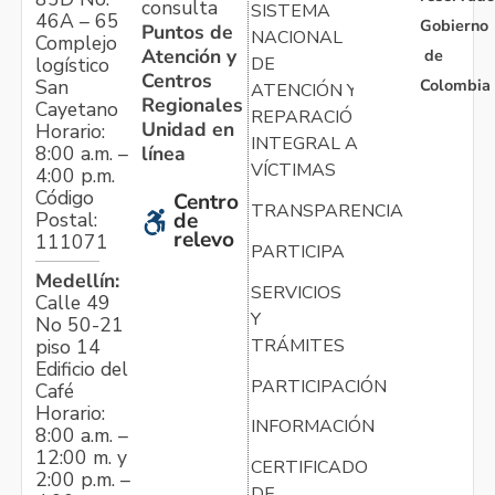
consulta
SISTEMA
46A – 65
Gobierno
Puntos de
NACIONAL
Complejo
Atención y
de
logístico
DE
Centros
Colombia
San
ATENCIÓN Y
Regionales
Cayetano
REPARACIÓN
Unidad en
Horario:
INTEGRAL A
línea
8:00 a.m. –
VÍCTIMAS
4:00 p.m.
Código
Centro
TRANSPARENCIA
Postal:
de
relevo
111071
PARTICIPA
Medellín:
SERVICIOS
Calle 49
Y
No 50-21
TRÁMITES
piso 14
Edificio del
PARTICIPACIÓN
Café
Horario:
INFORMACIÓN
8:00 a.m. –
12:00 m. y
CERTIFICADO
2:00 p.m. –
DE