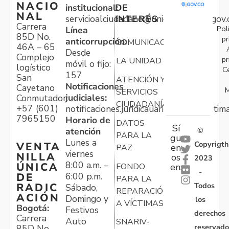
NACIO
institucional:
DE
NAL
servicioalciudadano@unidadvictimas.gov.
INTERÉS
Carrera
Pol
Línea
85D No.
pr
anticorrupción:
COMUNICACIONES
46A – 65
Desde
Complejo
pr
LA UNIDAD
móvil o fijo:
logístico
C
157
San
ATENCIÓN Y
Notificaciones
Cayetano
M
SERVICIOS
judiciales:
Conmutador:
CIUDADANÍA
+57 (601)
notificaciones.juridicauariv@unidadvictim
7965150
Horario de
DATOS
Sí
atención
©
PARA LA
gu
Lunes a
Copyrigth
VENTA
en
PAZ
viernes
NILLA
os
2023
8:00 a.m. –
ÚNICA
FONDO
en:
-
6:00 p.m.
DE
PARA LA
Todos
RADIC
Sábado,
REPARACIÓN
ACIÓN
Domingo y
los
A VÍCTIMAS
Bogotá:
Festivos
derechos
Carrera
Auto
SNARIV-
reservado
85D No.