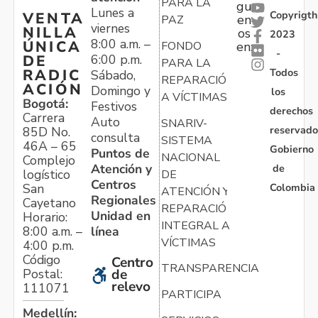
PARA LA
gu
Lunes a
Copyrigth
VENTA
en
PAZ
viernes
NILLA
os
2023
8:00 a.m. –
ÚNICA
FONDO
en:
-
6:00 p.m.
DE
PARA LA
Todos
RADIC
Sábado,
REPARACIÓN
ACIÓN
Domingo y
los
A VÍCTIMAS
Bogotá:
Festivos
derechos
Carrera
Auto
SNARIV-
reservado
85D No.
consulta
SISTEMA
46A – 65
Gobierno
Puntos de
NACIONAL
Complejo
Atención y
de
logístico
DE
Centros
Colombia
San
ATENCIÓN Y
Regionales
Cayetano
REPARACIÓN
Unidad en
Horario:
INTEGRAL A
línea
8:00 a.m. –
VÍCTIMAS
4:00 p.m.
Código
Centro
TRANSPARENCIA
Postal:
de
relevo
111071
PARTICIPA
Medellín: