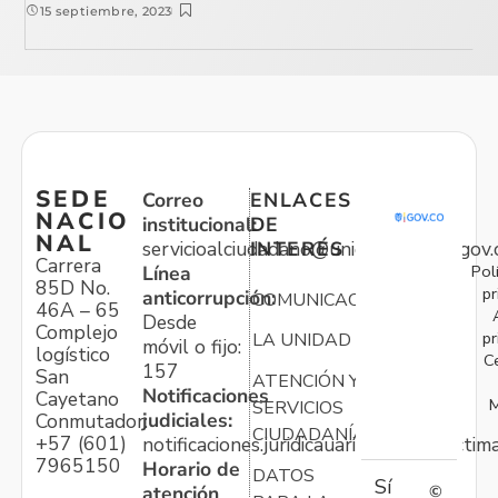
15 septiembre, 2023
SEDE
Correo
ENLACES
NACIO
institucional:
DE
NAL
servicioalciudadano@unidadvictimas.gov.
INTERÉS
Carrera
Pol
Línea
85D No.
pr
anticorrupción:
COMUNICACIONES
46A – 65
Desde
Complejo
pr
LA UNIDAD
móvil o fijo:
logístico
C
157
San
ATENCIÓN Y
Notificaciones
Cayetano
M
SERVICIOS
judiciales:
Conmutador:
CIUDADANÍA
+57 (601)
notificaciones.juridicauariv@unidadvictim
7965150
Horario de
DATOS
Sí
atención
©