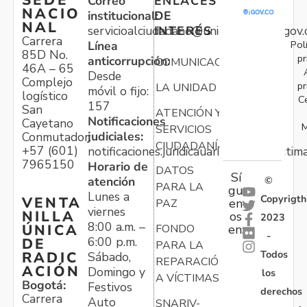
SEDE
Correo
ENLACES
NACIO
institucional:
DE
NAL
servicioalciudadano@unidadvictimas.gov.
INTERÉS
Carrera
Pol
Línea
85D No.
pr
anticorrupción:
COMUNICACIONES
46A – 65
Desde
Complejo
pr
LA UNIDAD
móvil o fijo:
logístico
C
157
San
ATENCIÓN Y
Notificaciones
Cayetano
M
SERVICIOS
judiciales:
Conmutador:
CIUDADANÍA
+57 (601)
notificaciones.juridicauariv@unidadvictim
7965150
Horario de
DATOS
Sí
atención
©
PARA LA
gu
Lunes a
Copyrigth
VENTA
en
PAZ
viernes
NILLA
os
2023
8:00 a.m. –
ÚNICA
FONDO
en:
-
6:00 p.m.
DE
PARA LA
Todos
RADIC
Sábado,
REPARACIÓN
ACIÓN
Domingo y
los
A VÍCTIMAS
Bogotá:
Festivos
derechos
Carrera
Auto
SNARIV-