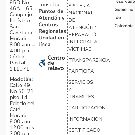
reservado
85D No.
consulta
SISTEMA
46A – 65
Gobierno
Puntos de
NACIONAL
Complejo
Atención y
de
logístico
DE
Centros
Colombia
San
ATENCIÓN Y
Regionales
Cayetano
REPARACIÓN
Unidad en
Horario:
INTEGRAL A
línea
8:00 a.m. –
VÍCTIMAS
4:00 p.m.
Código
Centro
TRANSPARENCIA
Postal:
de
relevo
111071
PARTICIPA
Medellín:
SERVICIOS
Calle 49
Y
No 50-21
TRÁMITES
piso 14
Edificio del
PARTICIPACIÓN
Café
Horario:
INFORMACIÓN
8:00 a.m. –
12:00 m. y
CERTIFICADO
2:00 p.m. –