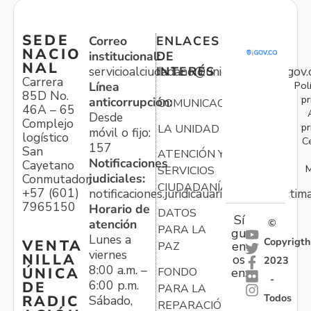
SEDE
Correo
ENLACES
NACIO
institucional:
DE
NAL
servicioalciudadano@unidadvictimas.gov.
INTERÉS
Carrera
Pol
Línea
85D No.
pr
anticorrupción:
COMUNICACIONES
46A – 65
Desde
Complejo
pr
LA UNIDAD
móvil o fijo:
logístico
C
157
San
ATENCIÓN Y
Notificaciones
Cayetano
M
SERVICIOS
judiciales:
Conmutador:
CIUDADANÍA
+57 (601)
notificaciones.juridicauariv@unidadvictim
7965150
Horario de
DATOS
Sí
atención
©
PARA LA
gu
Lunes a
Copyrigth
VENTA
en
PAZ
viernes
NILLA
os
2023
8:00 a.m. –
ÚNICA
FONDO
en:
-
6:00 p.m.
DE
PARA LA
Todos
RADIC
Sábado,
REPARACIÓN