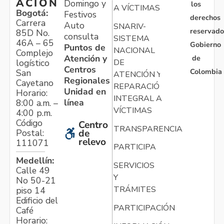
ACIÓN
Domingo y
los
A VÍCTIMAS
Bogotá:
Festivos
derechos
Carrera
Auto
SNARIV-
reservado
85D No.
consulta
SISTEMA
46A – 65
Gobierno
Puntos de
NACIONAL
Complejo
Atención y
de
logístico
DE
Centros
Colombia
San
ATENCIÓN Y
Regionales
Cayetano
REPARACIÓN
Unidad en
Horario:
INTEGRAL A
línea
8:00 a.m. –
VÍCTIMAS
4:00 p.m.
Código
Centro
TRANSPARENCIA
Postal:
de
relevo
111071
PARTICIPA
Medellín:
SERVICIOS
Calle 49
Y
No 50-21
TRÁMITES
piso 14
Edificio del
PARTICIPACIÓN
Café
Horario: