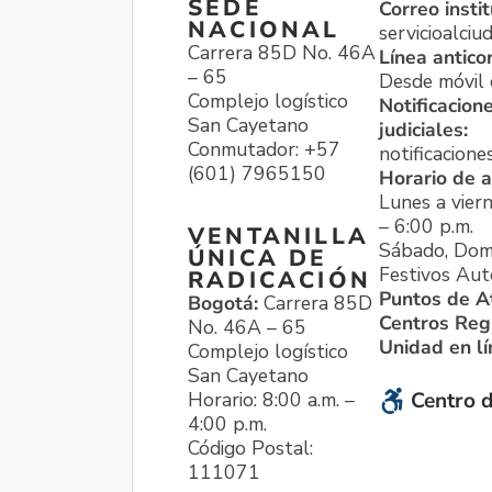
SEDE
Correo instit
NACIONAL
servicioalci
Carrera 85D No. 46A
Línea antico
– 65
Desde móvil o
Complejo logístico
Notificacion
San Cayetano
judiciales:
Conmutador: +57
notificacione
(601) 7965150
Horario de a
Lunes a viern
– 6:00 p.m.
VENTANILLA
Sábado, Dom
ÚNICA DE
Festivos Aut
RADICACIÓN
Puntos de A
Bogotá:
Carrera 85D
Centros Reg
No. 46A – 65
Unidad en l
Complejo logístico
San Cayetano
Horario: 8:00 a.m. –
Centro d
4:00 p.m.
Código Postal:
111071