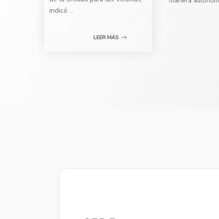
manera autóno
indicó
...
LEER MÁS