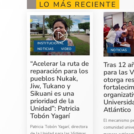
LO MÁS RECIENTE
INSTITUCIONAL
NOTICIAS
VIDEO
NOTICIAS
“Acelerar la ruta de
Tras 12 a
reparación para los
para las V
pueblos Nukak,
otorga re
Jiw, Tukano y
fortaleci
Sikuani es una
organizati
prioridad de la
Universid
Unidad”: Patricia
Atlántico
Tobón Yagarí
El mecanismo per
Patricia Tobón Yagarí, directora
comunidad univer
de la Unidad para las Víctimas,