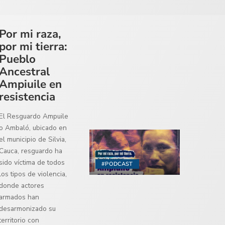
Por mi raza,
por mi tierra:
Pueblo
Ancestral
Ampiuile en
resistencia
El Resguardo Ampuile
o Ambaló, ubicado en
el municipio de Silvia,
Cauca, resguardo ha
sido víctima de todos
#PODCAST
los tipos de violencia,
donde actores
armados han
desarmonizado su
territorio con