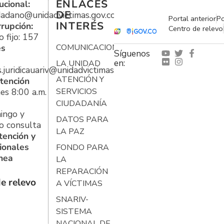
ENLACES
ucional:
DE
udadano@unidadvictimas.gov.co
Portal anterior
Po
INTERÉS
rrupción:
Centro de relevo
 fijo: 157
es
COMUNICACIONES
Síguenos
en:
LA UNIDAD
s.juridicauariv@unidadvictimas.gov.co
ATENCIÓN Y
tención
es 8:00 a.m.
SERVICIOS
CIUDADANÍA
ingo y
DATOS PARA
o consulta
LA PAZ
tención y
ionales
FONDO PARA
ínea
LA
REPARACIÓN
e relevo
A VÍCTIMAS
SNARIV-
SISTEMA
NACIONAL DE