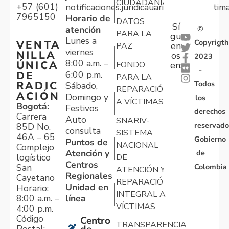
CIUDADANÍA
+57 (601)
notificaciones.juridicauariv@unidadvictim
7965150
Horario de
DATOS
Sí
atención
©
PARA LA
gu
Lunes a
Copyrigth
VENTA
en
PAZ
viernes
NILLA
os
2023
8:00 a.m. –
ÚNICA
FONDO
en:
-
6:00 p.m.
DE
PARA LA
Todos
RADIC
Sábado,
REPARACIÓN
ACIÓN
Domingo y
los
A VÍCTIMAS
Bogotá:
Festivos
derechos
Carrera
Auto
SNARIV-
reservado
85D No.
consulta
SISTEMA
46A – 65
Gobierno
Puntos de
NACIONAL
Complejo
Atención y
de
logístico
DE
Centros
Colombia
San
ATENCIÓN Y
Regionales
Cayetano
REPARACIÓN
Unidad en
Horario:
INTEGRAL A
línea
8:00 a.m. –
VÍCTIMAS
4:00 p.m.
Código
Centro
TRANSPARENCIA