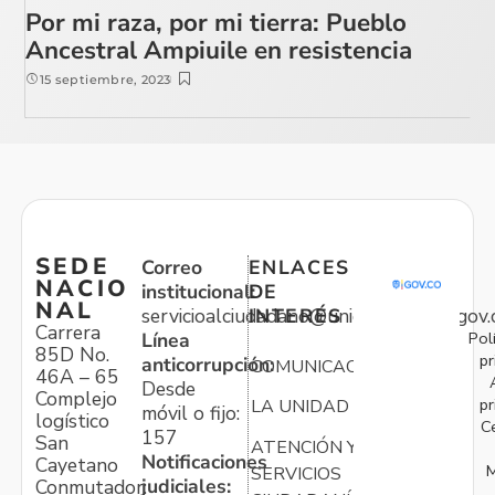
Por mi raza, por mi tierra: Pueblo
Ancestral Ampiuile en resistencia
15 septiembre, 2023
SEDE
Correo
ENLACES
NACIO
institucional:
DE
NAL
servicioalciudadano@unidadvictimas.gov.
INTERÉS
Carrera
Pol
Línea
85D No.
pr
anticorrupción:
COMUNICACIONES
46A – 65
Desde
Complejo
pr
LA UNIDAD
móvil o fijo:
logístico
C
157
San
ATENCIÓN Y
Notificaciones
Cayetano
M
SERVICIOS
judiciales:
Conmutador: