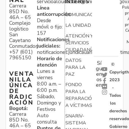
NAL
servicioalciudadano@unidadvictimas.gov.
INTERÉS
Carrera
Pol
Línea
85D No.
pr
anticorrupción:
COMUNICACIONES
46A – 65
Desde
Complejo
pr
LA UNIDAD
móvil o fijo:
logístico
C
157
San
ATENCIÓN Y
Notificaciones
Cayetano
M
SERVICIOS
judiciales:
Conmutador:
CIUDADANÍA
+57 (601)
notificaciones.juridicauariv@unidadvictim
7965150
Horario de
DATOS
Sí
atención
©
PARA LA
gu
Lunes a
Copyrigth
VENTA
en
PAZ
viernes
NILLA
os
2023
8:00 a.m. –
ÚNICA
FONDO
en:
-
6:00 p.m.
DE
PARA LA
Todos
RADIC
Sábado,
REPARACIÓN
ACIÓN
Domingo y
los
A VÍCTIMAS
Bogotá:
Festivos
derechos
Carrera
Auto
SNARIV-
reservado
85D No.
consulta
SISTEMA
46A – 65
Gobierno
Puntos de