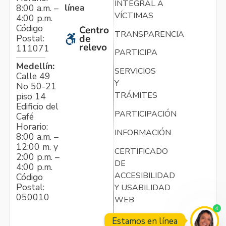
INTEGRAL A
línea
8:00 a.m. –
VÍCTIMAS
4:00 p.m.
Código
Centro
TRANSPARENCIA
Postal:
de
relevo
111071
PARTICIPA
Medellín:
SERVICIOS
Calle 49
Y
No 50-21
TRÁMITES
piso 14
Edificio del
PARTICIPACIÓN
Café
Horario:
INFORMACIÓN
8:00 a.m. –
12:00 m. y
CERTIFICADO
2:00 p.m. –
DE
4:00 p.m.
ACCESIBILIDAD
Código
Postal:
Y USABILIDAD
050010
WEB
4
Estamos en línea