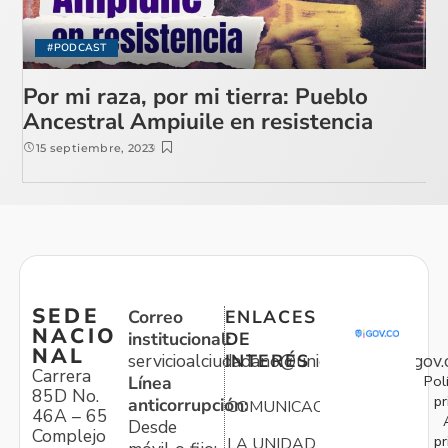
#PODCAST
Por mi raza, por mi tierra: Pueblo
Ancestral Ampiuile en resistencia
15 septiembre, 2023
SEDE
Correo
ENLACES
NACIO
institucional:
DE
NAL
servicioalciudadano@unidadvictimas.gov.
INTERÉS
Carrera
Pol
Línea
85D No.
pr
anticorrupción:
COMUNICACIONES
46A – 65
Desde
Complejo
pr
LA UNIDAD