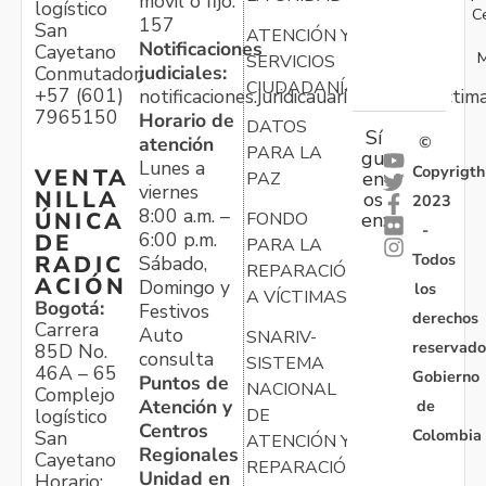
móvil o fijo:
logístico
C
157
San
ATENCIÓN Y
Notificaciones
Cayetano
M
SERVICIOS
judiciales:
Conmutador:
CIUDADANÍA
+57 (601)
notificaciones.juridicauariv@unidadvictim
7965150
Horario de
DATOS
Sí
atención
©
PARA LA
gu
Lunes a
Copyrigth
VENTA
en
PAZ
viernes
NILLA
os
2023
8:00 a.m. –
ÚNICA
FONDO
en:
-
6:00 p.m.
DE
PARA LA
Todos
RADIC
Sábado,
REPARACIÓN
ACIÓN
Domingo y
los
A VÍCTIMAS
Bogotá:
Festivos
derechos
Carrera
Auto
SNARIV-
reservado
85D No.
consulta
SISTEMA
46A – 65
Gobierno
Puntos de
NACIONAL
Complejo
Atención y
de
logístico
DE
Centros
Colombia
San
ATENCIÓN Y
Regionales
Cayetano
REPARACIÓN
Unidad en
Horario: