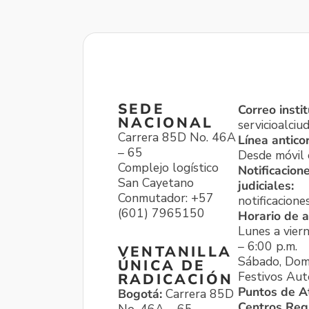
SEDE
Correo instit
NACIONAL
servicioalci
Carrera 85D No. 46A
Línea antico
– 65
Desde móvil o
Complejo logístico
Notificacion
San Cayetano
judiciales:
Conmutador: +57
notificacione
(601) 7965150
Horario de a
Lunes a viern
– 6:00 p.m.
VENTANILLA
Sábado, Dom
ÚNICA DE
Festivos Aut
RADICACIÓN
Puntos de A
Bogotá:
Carrera 85D
Centros Reg