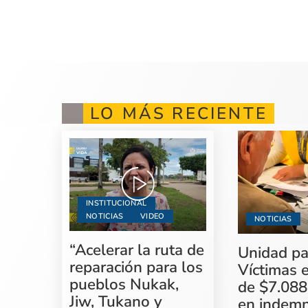
LO MÁS RECIENTE
INSTITUCIONAL
NOTICIAS
VIDEO
NOTICIAS
“Acelerar la ruta de
Unidad pa
reparación para los
Víctimas 
pueblos Nukak,
de $7.088
Jiw, Tukano y
en indemn