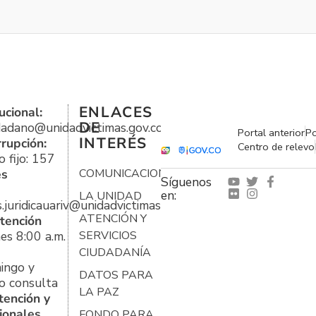
ENLACES
ucional:
DE
udadano@unidadvictimas.gov.co
Portal anterior
Po
INTERÉS
rrupción:
Centro de relevo
 fijo: 157
es
COMUNICACIONES
Síguenos
en:
LA UNIDAD
s.juridicauariv@unidadvictimas.gov.co
ATENCIÓN Y
tención
es 8:00 a.m.
SERVICIOS
CIUDADANÍA
ingo y
DATOS PARA
o consulta
LA PAZ
tención y
ionales
FONDO PARA