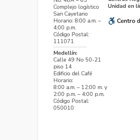
No. 46A – 65
Unidad en l
Complejo logístico
San Cayetano
Horario: 8:00 a.m. –
Centro d
4:00 p.m.
Código Postal:
111071
Medellín:
Calle 49 No 50-21
piso 14
Edificio del Café
Horario:
8:00 a.m. – 12:00 m. y
2:00 p.m. – 4:00 p.m.
Código Postal:
050010