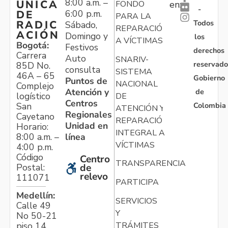
8:00 a.m. –
ÚNICA
FONDO
en:
-
6:00 p.m.
DE
PARA LA
Todos
RADIC
Sábado,
REPARACIÓN
ACIÓN
Domingo y
los
A VÍCTIMAS
Bogotá:
Festivos
derechos
Carrera
Auto
SNARIV-
reservado
85D No.
consulta
SISTEMA
46A – 65
Gobierno
Puntos de
NACIONAL
Complejo
Atención y
de
logístico
DE
Centros
Colombia
San
ATENCIÓN Y
Regionales
Cayetano
REPARACIÓN
Unidad en
Horario:
INTEGRAL A
línea
8:00 a.m. –
VÍCTIMAS
4:00 p.m.
Código
Centro
TRANSPARENCIA
Postal:
de
relevo
111071
PARTICIPA
Medellín:
SERVICIOS
Calle 49
Y
No 50-21
TRÁMITES
piso 14