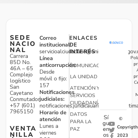
SEDE
Correo
ENLACES
NACIO
institucional:
DE
NAL
servicioalciudadano@unidadvictimas.gov.
INTERÉS
Carrera
Pol
Línea
85D No.
pr
anticorrupción:
COMUNICACIONES
46A – 65
Desde
Complejo
pr
LA UNIDAD
móvil o fijo:
logístico
C
157
San
ATENCIÓN Y
Notificaciones
Cayetano
M
SERVICIOS
judiciales:
Conmutador:
CIUDADANÍA
+57 (601)
notificaciones.juridicauariv@unidadvictim
7965150
Horario de
DATOS
Sí
atención
©
PARA LA
gu
Lunes a
Copyrigth
VENTA
en
PAZ
viernes
NILLA
os
2023