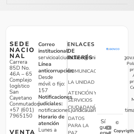
SEDE
Correo
ENLACES
NACIO
institucional:
DE
NAL
servicioalciudadano@unidadvictimas.gov.
INTERÉS
Carrera
Pol
Línea
85D No.
pr
anticorrupción:
COMUNICACIONES
46A – 65
Desde
Complejo
pr
LA UNIDAD
móvil o fijo:
logístico
C
157
San
ATENCIÓN Y
Notificaciones
Cayetano
M
SERVICIOS
judiciales:
Conmutador:
CIUDADANÍA
+57 (601)
notificaciones.juridicauariv@unidadvictim
7965150
Horario de
DATOS
Sí
atención
©
PARA LA
gu
Lunes a
Copyrigth
VENTA
en
PAZ