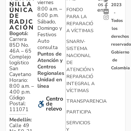
viernes
NILLA
os
2023
8:00 a.m. –
ÚNICA
FONDO
en:
-
6:00 p.m.
DE
PARA LA
Todos
RADIC
Sábado,
REPARACIÓN
ACIÓN
Domingo y
los
A VÍCTIMAS
Bogotá:
Festivos
derechos
Carrera
Auto
SNARIV-
reservado
85D No.
consulta
SISTEMA
46A – 65
Gobierno
Puntos de
NACIONAL
Complejo
Atención y
de
logístico
DE
Centros
Colombia
San
ATENCIÓN Y
Regionales
Cayetano
REPARACIÓN
Unidad en
Horario:
INTEGRAL A
línea
8:00 a.m. –
VÍCTIMAS
4:00 p.m.
Código
Centro
TRANSPARENCIA
Postal:
de
relevo
111071
PARTICIPA
Medellín:
SERVICIOS
Calle 49
Y