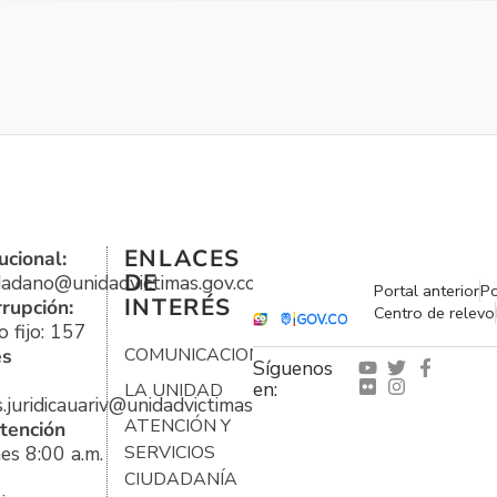
ENLACES
ucional:
DE
udadano@unidadvictimas.gov.co
Portal anterior
Po
INTERÉS
rrupción:
Centro de relevo
 fijo: 157
es
COMUNICACIONES
Síguenos
en:
LA UNIDAD
s.juridicauariv@unidadvictimas.gov.co
ATENCIÓN Y
tención
es 8:00 a.m.
SERVICIOS
CIUDADANÍA