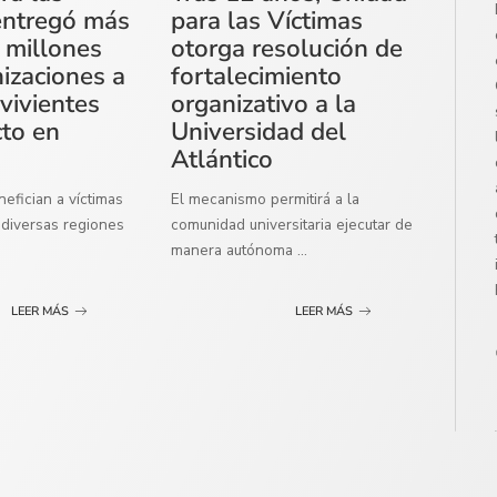
entregó más
para las Víctimas
 millones
otorga resolución de
izaciones a
fortalecimiento
vivientes
organizativo a la
cto en
Universidad del
Atlántico
efician a víctimas
El mecanismo permitirá a la
diversas regiones
comunidad universitaria ejecutar de
manera autónoma
...
LEER MÁS
LEER MÁS