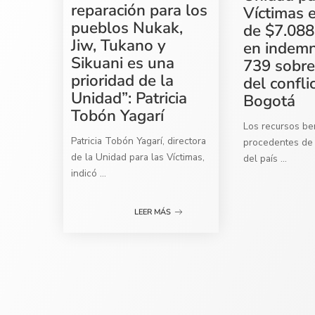
reparación para los
Víctimas 
pueblos Nukak,
de $7.088
Jiw, Tukano y
en indemn
Sikuani es una
739 sobre
prioridad de la
del confli
Unidad”: Patricia
Bogotá
Tobón Yagarí
Los recursos ben
Patricia Tobón Yagarí, directora
procedentes de 
de la Unidad para las Víctimas,
del país
...
indicó
...
LEER MÁS