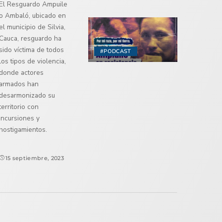
El Resguardo Ampuile
o Ambaló, ubicado en
el municipio de Silvia,
Cauca, resguardo ha
sido víctima de todos
#PODCAST
los tipos de violencia,
donde actores
armados han
desarmonizado su
territorio con
incursiones y
hostigamientos.
15 septiembre, 2023