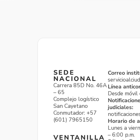
SEDE
Correo instit
NACIONAL
servicioalci
Carrera 85D No. 46A
Línea antico
– 65
Desde móvil o
Complejo logístico
Notificacion
San Cayetano
judiciales:
Conmutador: +57
notificacione
(601) 7965150
Horario de a
Lunes a viern
– 6:00 p.m.
VENTANILLA