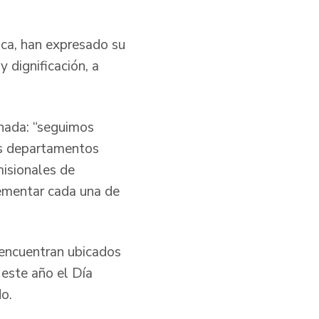
ca, han expresado su
 dignificación, a
rnada: “seguimos
os departamentos
misionales de
lementar cada una de
e encuentran ubicados
 este año el Día
do.