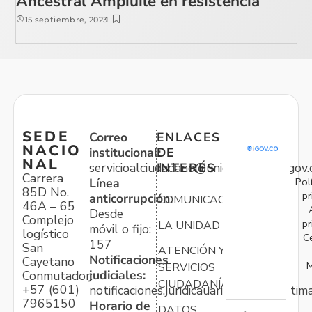
Ancestral Ampiuile en resistencia
15 septiembre, 2023
SEDE
Correo
ENLACES
NACIO
institucional:
DE
NAL
servicioalciudadano@unidadvictimas.gov.
INTERÉS
Carrera
Pol
Línea
85D No.
pr
anticorrupción:
COMUNICACIONES
46A – 65
Desde
Complejo
pr
LA UNIDAD
móvil o fijo:
logístico
C
157
San
ATENCIÓN Y
Notificaciones
Cayetano
M
SERVICIOS
judiciales:
Conmutador:
CIUDADANÍA
+57 (601)
notificaciones.juridicauariv@unidadvictim
7965150
Horario de
DATOS