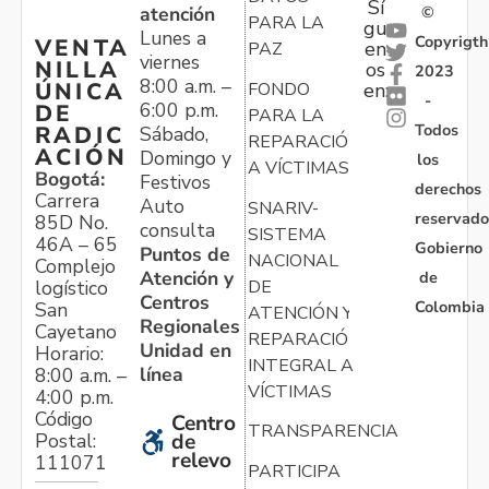
Sí
atención
©
PARA LA
gu
Lunes a
Copyrigth
VENTA
en
PAZ
viernes
NILLA
os
2023
8:00 a.m. –
ÚNICA
FONDO
en:
-
6:00 p.m.
DE
PARA LA
Todos
RADIC
Sábado,
REPARACIÓN
ACIÓN
Domingo y
los
A VÍCTIMAS
Bogotá:
Festivos
derechos
Carrera
Auto
SNARIV-
reservado
85D No.
consulta
SISTEMA
46A – 65
Gobierno
Puntos de
NACIONAL
Complejo
Atención y
de
logístico
DE
Centros
Colombia
San
ATENCIÓN Y
Regionales
Cayetano
REPARACIÓN
Unidad en
Horario:
INTEGRAL A
línea
8:00 a.m. –
VÍCTIMAS
4:00 p.m.
Código
Centro
TRANSPARENCIA
Postal:
de
relevo
111071
PARTICIPA