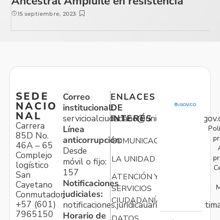
Ancestral Ampiuile en resistencia
15 septiembre, 2023
SEDE
Correo
ENLACES
NACIO
institucional:
DE
NAL
servicioalciudadano@unidadvictimas.gov.
INTERÉS
Carrera
Pol
Línea
85D No.
pr
anticorrupción:
COMUNICACIONES
46A – 65
Desde
Complejo
pr
LA UNIDAD
móvil o fijo:
logístico
C
157
San
ATENCIÓN Y
Notificaciones
Cayetano
M
SERVICIOS
judiciales:
Conmutador:
CIUDADANÍA
+57 (601)
notificaciones.juridicauariv@unidadvictim
7965150
Horario de
DATOS