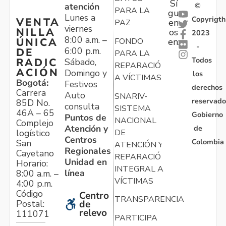
Sí
atención
©
PARA LA
gu
Lunes a
Copyrigth
VENTA
en
PAZ
viernes
NILLA
os
2023
8:00 a.m. –
ÚNICA
FONDO
en:
-
6:00 p.m.
DE
PARA LA
Todos
RADIC
Sábado,
REPARACIÓN
ACIÓN
Domingo y
los
A VÍCTIMAS
Bogotá:
Festivos
derechos
Carrera
Auto
SNARIV-
reservado
85D No.
consulta
SISTEMA
46A – 65
Gobierno
Puntos de
NACIONAL
Complejo
Atención y
de
logístico
DE
Centros
Colombia
San
ATENCIÓN Y
Regionales
Cayetano
REPARACIÓN
Unidad en
Horario:
INTEGRAL A
línea
8:00 a.m. –
VÍCTIMAS
4:00 p.m.
Código
Centro
TRANSPARENCIA
Postal:
de
relevo
111071
PARTICIPA