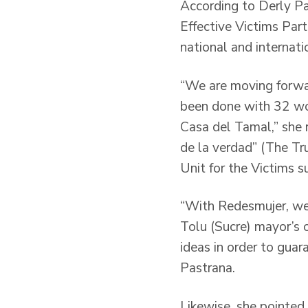
According to Derly Pa
Effective Victims Par
national and internatio
“We are moving forward
been done with 32 wom
Casa del Tamal,” she r
de la verdad” (The Tru
Unit for the Victims s
“With Redesmujer, we 
Tolu (Sucre) mayor’s 
ideas in order to guar
Pastrana.
Likewise, she pointed