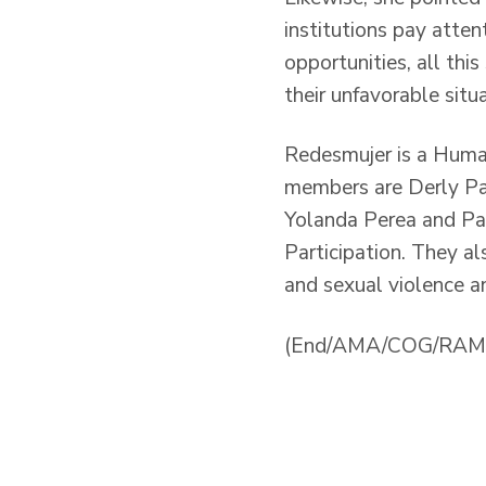
institutions pay atte
opportunities, all thi
their unfavorable situa
Redesmujer is a Human
members are Derly Pas
Yolanda Perea and Pat
Participation. They al
and sexual violence a
(End/AMA/COG/RAM