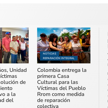
NOTICIAS
REPARACIÓN INTEGRAL
ños, Unidad
Colombia entrega la
íctimas
primera Casa
solución de
Cultural para las
miento
Víctimas del Pueblo
vo a la
Rrom como medida
ad del
de reparación
colectiva