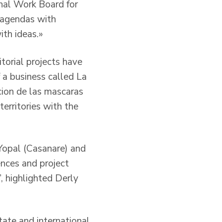
onal Work Board for
k agendas with
ith ideas.»
torial projects have
​a business called La
ccion de las mascaras
erritories with the
Yopal (Casanare) and
ences and project
”, highlighted Derly
tate and international