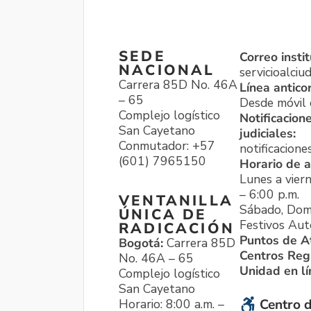
SEDE
Correo instit
NACIONAL
servicioalci
Carrera 85D No. 46A
Línea antico
– 65
Desde móvil o
Complejo logístico
Notificacion
San Cayetano
judiciales:
Conmutador: +57
notificacione
(601) 7965150
Horario de a
Lunes a viern
– 6:00 p.m.
VENTANILLA
Sábado, Dom
ÚNICA DE
Festivos Aut
RADICACIÓN
Puntos de A
Bogotá:
Carrera 85D
Centros Reg
No. 46A – 65
Unidad en l
Complejo logístico
San Cayetano
Horario: 8:00 a.m. –
Centro d