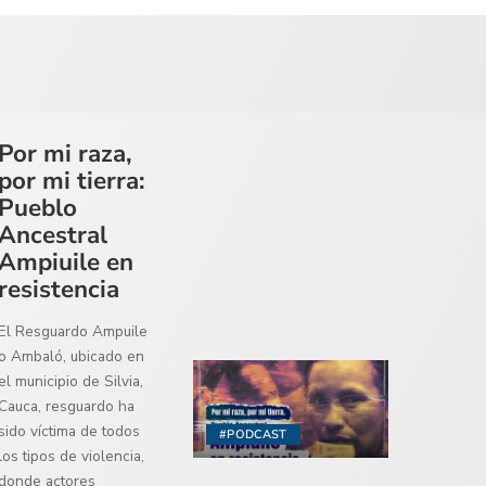
Por mi raza,
por mi tierra:
Pueblo
Ancestral
Ampiuile en
resistencia
El Resguardo Ampuile
o Ambaló, ubicado en
el municipio de Silvia,
Cauca, resguardo ha
sido víctima de todos
#PODCAST
los tipos de violencia,
donde actores