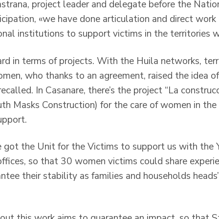
strana, project leader and delegate before the Nati
ticipation, «we have done articulation and direct wor
nal institutions to support victims in the territories w
 in terms of projects. With the Huila networks, terri
en, who thanks to an agreement, raised the idea of ​
ecalled. In Casanare, there’s the project “La constru
th Masks Construction) for the care of women in the t
upport.
got the Unit for the Victims to support us with the 
offices, so that 30 women victims could share experi
antee their stability as families and households heads
 out this work aims to guarantee an impact, so that S