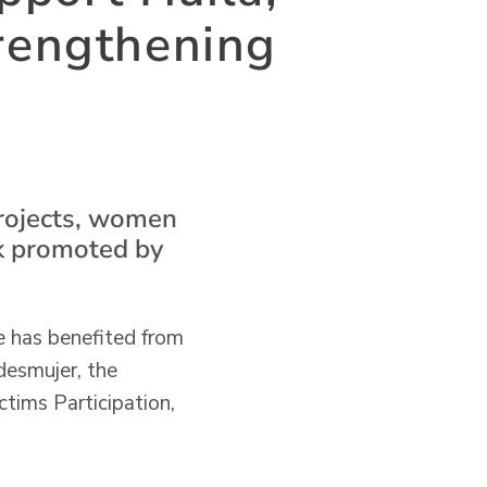
trengthening
projects, women
rk promoted by
e has benefited from
desmujer, the
tims Participation,