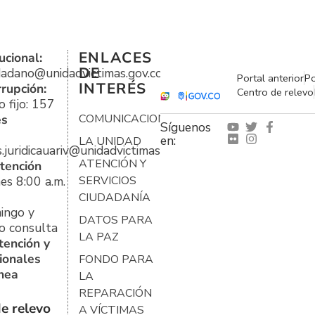
ENLACES
ucional:
DE
udadano@unidadvictimas.gov.co
Portal anterior
Po
INTERÉS
rrupción:
Centro de relevo
 fijo: 157
es
COMUNICACIONES
Síguenos
en:
LA UNIDAD
s.juridicauariv@unidadvictimas.gov.co
ATENCIÓN Y
tención
es 8:00 a.m.
SERVICIOS
CIUDADANÍA
ingo y
DATOS PARA
o consulta
LA PAZ
tención y
ionales
FONDO PARA
ínea
LA
REPARACIÓN
e relevo
A VÍCTIMAS