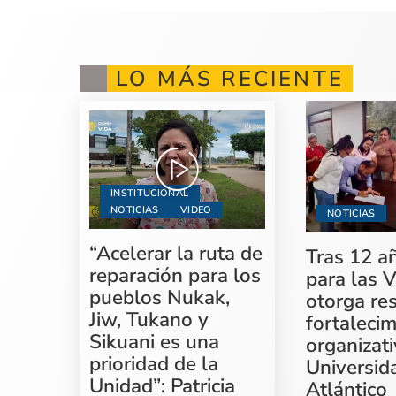
LO MÁS RECIENTE
INSTITUCIONAL
NOTICIAS
VIDEO
NOTICIAS
“Acelerar la ruta de
Tras 12 a
reparación para los
para las V
pueblos Nukak,
otorga re
Jiw, Tukano y
fortaleci
Sikuani es una
organizati
prioridad de la
Universid
Unidad”: Patricia
Atlántico