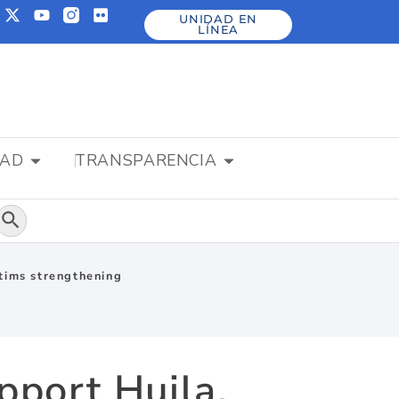
UNIDAD EN
LÍNEA
DAD
TRANSPARENCIA
Botón de búsqueda
tims strengthening
port Huila,