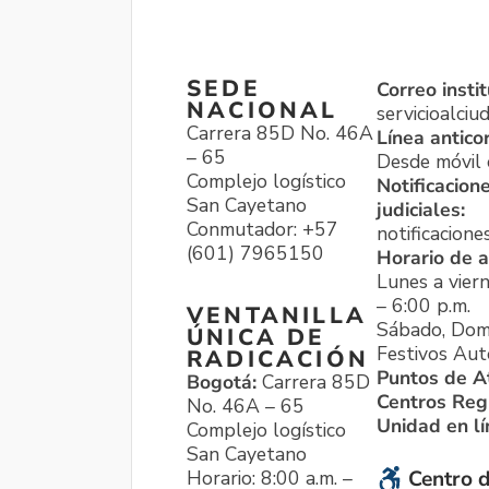
SEDE
Correo instit
NACIONAL
servicioalci
Carrera 85D No. 46A
Línea antico
– 65
Desde móvil o
Complejo logístico
Notificacion
San Cayetano
judiciales:
Conmutador: +57
notificacione
(601) 7965150
Horario de a
Lunes a viern
– 6:00 p.m.
VENTANILLA
Sábado, Dom
ÚNICA DE
Festivos Aut
RADICACIÓN
Puntos de A
Bogotá:
Carrera 85D
Centros Reg
No. 46A – 65
Unidad en l
Complejo logístico
San Cayetano
Horario: 8:00 a.m. –
Centro d