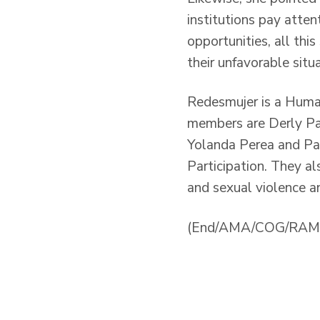
institutions pay atte
opportunities, all thi
their unfavorable situa
Redesmujer is a Human
members are Derly Pas
Yolanda Perea and Pat
Participation. They al
and sexual violence a
(End/AMA/COG/RAM