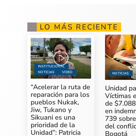
LO MÁS RECIENTE
INSTITUCIONAL
NOTICIAS
VIDEO
NOTICIAS
“Acelerar la ruta de
Unidad pa
reparación para los
Víctimas 
pueblos Nukak,
de $7.088
Jiw, Tukano y
en indemn
Sikuani es una
739 sobre
prioridad de la
del confli
Unidad”: Patricia
Bogotá