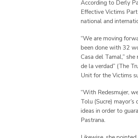
According to Derly Pa
Effective Victims Par
national and internatio
“We are moving forward
been done with 32 wom
Casa del Tamal,” she r
de la verdad” (The Tru
Unit for the Victims s
“With Redesmujer, we 
Tolu (Sucre) mayor’s 
ideas in order to guar
Pastrana.
Likewise, she pointed