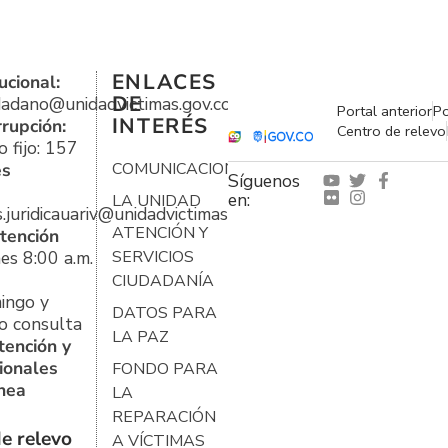
ENLACES
ucional:
DE
udadano@unidadvictimas.gov.co
Portal anterior
Po
INTERÉS
rrupción:
Centro de relevo
 fijo: 157
es
COMUNICACIONES
Síguenos
en:
LA UNIDAD
s.juridicauariv@unidadvictimas.gov.co
ATENCIÓN Y
tención
es 8:00 a.m.
SERVICIOS
CIUDADANÍA
ingo y
DATOS PARA
o consulta
LA PAZ
tención y
ionales
FONDO PARA
ínea
LA
REPARACIÓN
e relevo
A VÍCTIMAS