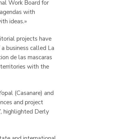
onal Work Board for
k agendas with
ith ideas.»
torial projects have
​a business called La
ccion de las mascaras
erritories with the
Yopal (Casanare) and
ences and project
”, highlighted Derly
tate and international