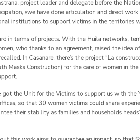
strana, project leader and delegate before the Nati
ticipation, «we have done articulation and direct wor
nal institutions to support victims in the territories w
 in terms of projects. With the Huila networks, terri
en, who thanks to an agreement, raised the idea of ​
ecalled. In Casanare, there’s the project “La constru
th Masks Construction) for the care of women in the t
upport.
got the Unit for the Victims to support us with the 
offices, so that 30 women victims could share experi
antee their stability as families and households heads
 out this work aims to guarantee an impact, so that S