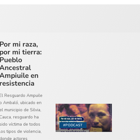
Por mi raza,
por mi tierra:
Pueblo
Ancestral
Ampiuile en
resistencia
El Resguardo Ampuile
o Ambaló, ubicado en
el municipio de Silvia,
Cauca, resguardo ha
sido víctima de todos
#PODCAST
los tipos de violencia,
donde actores