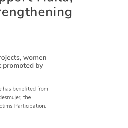
trengthening
projects, women
rk promoted by
e has benefited from
desmujer, the
tims Participation,