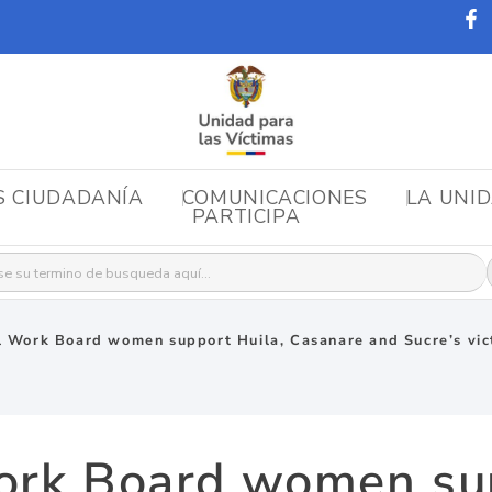
S CIUDADANÍA
COMUNICACIONES
LA UNI
PARTICIPA
r:
l Work Board women support Huila, Casanare and Sucre’s vic
ork Board women sup