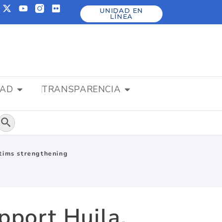
UNIDAD EN
LÍNEA
DAD
TRANSPARENCIA
Botón de búsqueda
tims strengthening
port Huila,