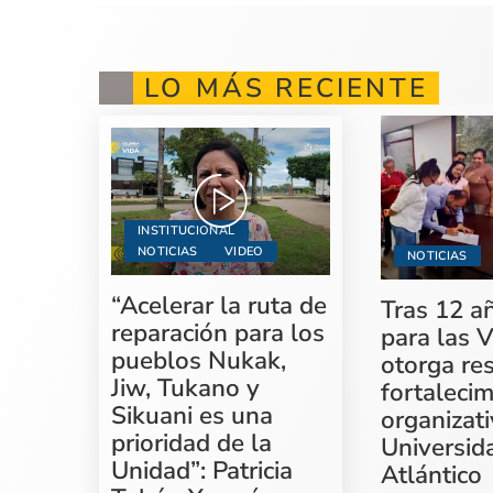
LO MÁS RECIENTE
INSTITUCIONAL
NOTICIAS
VIDEO
NOTICIAS
“Acelerar la ruta de
Tras 12 a
reparación para los
para las V
pueblos Nukak,
otorga re
Jiw, Tukano y
fortaleci
Sikuani es una
organizati
prioridad de la
Universid
Unidad”: Patricia
Atlántico