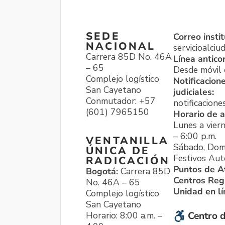
SEDE
Correo instit
NACIONAL
servicioalci
Carrera 85D No. 46A
Línea antico
– 65
Desde móvil o
Complejo logístico
Notificacion
San Cayetano
judiciales:
Conmutador: +57
notificacione
(601) 7965150
Horario de a
Lunes a viern
– 6:00 p.m.
VENTANILLA
Sábado, Dom
ÚNICA DE
Festivos Aut
RADICACIÓN
Puntos de A
Bogotá:
Carrera 85D
Centros Reg
No. 46A – 65
Unidad en l
Complejo logístico
San Cayetano
Horario: 8:00 a.m. –
Centro d