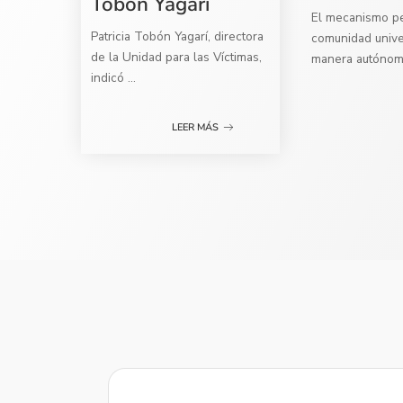
Tobón Yagarí
El mecanismo per
Patricia Tobón Yagarí, directora
comunidad univer
de la Unidad para las Víctimas,
manera autóno
indicó
...
LEER MÁS