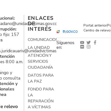
ENLACES
ucional:
DE
udadano@unidadvictimas.gov.co
Portal anterior
Po
INTERÉS
rrupción:
Centro de relevo
 fijo: 157
es
COMUNICACIONES
Síguenos
en:
LA UNIDAD
s.juridicauariv@unidadvictimas.gov.co
ATENCIÓN Y
tención
es 8:00 a.m.
SERVICIOS
CIUDADANÍA
ingo y
DATOS PARA
o consulta
LA PAZ
tención y
ionales
FONDO PARA
ínea
LA
REPARACIÓN
e relevo
A VÍCTIMAS