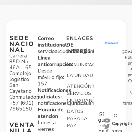
SEDE
Correo
ENLACES
NACIO
institucional:
DE
NAL
servicioalciudadano@unidadvictimas.gov.
INTERÉS
Carrera
Pol
Línea
85D No.
pr
anticorrupción:
COMUNICACIONES
46A – 65
Desde
Complejo
pr
LA UNIDAD
móvil o fijo:
logístico
C
157
San
ATENCIÓN Y
Notificaciones
Cayetano
M
SERVICIOS
judiciales:
Conmutador:
CIUDADANÍA
+57 (601)
notificaciones.juridicauariv@unidadvictim
7965150
Horario de
DATOS
Sí
atención
©
PARA LA
gu
Lunes a
Copyrigth
VENTA
en
PAZ
viernes
NILLA
os
2023