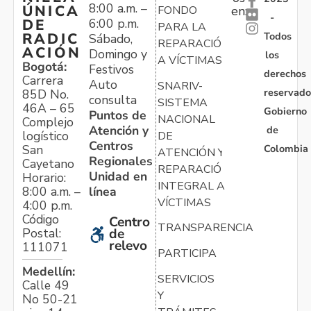
8:00 a.m. –
ÚNICA
FONDO
en:
-
6:00 p.m.
DE
PARA LA
Todos
RADIC
Sábado,
REPARACIÓN
ACIÓN
Domingo y
los
A VÍCTIMAS
Bogotá:
Festivos
derechos
Carrera
Auto
SNARIV-
reservado
85D No.
consulta
SISTEMA
46A – 65
Gobierno
Puntos de
NACIONAL
Complejo
Atención y
de
logístico
DE
Centros
Colombia
San
ATENCIÓN Y
Regionales
Cayetano
REPARACIÓN
Unidad en
Horario:
INTEGRAL A
línea
8:00 a.m. –
VÍCTIMAS
4:00 p.m.
Código
Centro
TRANSPARENCIA
Postal:
de
relevo
111071
PARTICIPA
Medellín:
SERVICIOS
Calle 49
Y
No 50-21