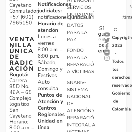
ATENCIÓN Y
Notificaciones
Cayetano
M
SERVICIOS
judiciales:
Conmutador:
CIUDADANÍA
+57 (601)
notificaciones.juridicauariv@unidadvictim
7965150
Horario de
DATOS
Sí
atención
©
PARA LA
gu
Lunes a
Copyrigth
VENTA
en
PAZ
viernes
NILLA
os
2023
8:00 a.m. –
ÚNICA
FONDO
en:
-
6:00 p.m.
DE
PARA LA
Todos
RADIC
Sábado,
REPARACIÓN
ACIÓN
Domingo y
los
A VÍCTIMAS
Bogotá:
Festivos
derechos
Carrera
Auto
SNARIV-
reservado
85D No.
consulta
SISTEMA
46A – 65
Gobierno
Puntos de
NACIONAL
Complejo
Atención y
de
logístico
DE
Centros
Colombia
San
ATENCIÓN Y
Regionales
Cayetano
REPARACIÓN
Unidad en
Horario:
INTEGRAL A
línea
8:00 a.m. –
VÍCTIMAS