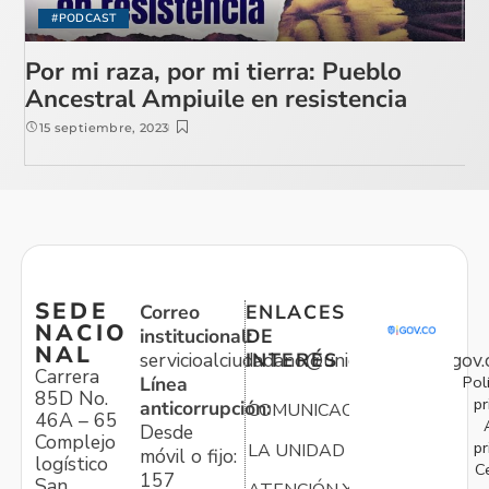
#PODCAST
Por mi raza, por mi tierra: Pueblo
Ancestral Ampiuile en resistencia
15 septiembre, 2023
SEDE
Correo
ENLACES
NACIO
institucional:
DE
NAL
servicioalciudadano@unidadvictimas.gov.
INTERÉS
Carrera
Pol
Línea
85D No.
pr
anticorrupción:
COMUNICACIONES
46A – 65
Desde
Complejo
pr
LA UNIDAD
móvil o fijo:
logístico
C
157
San