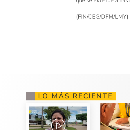
que se extenderá hast
(FIN/CEG/DFM/LMY)
LO MÁS RECIENTE