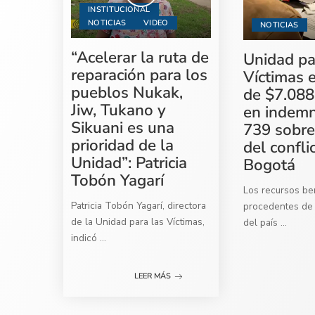
INSTITUCIONAL
NOTICIAS
VIDEO
NOTICIAS
“Acelerar la ruta de
Unidad pa
reparación para los
Víctimas 
pueblos Nukak,
de $7.088
Jiw, Tukano y
en indemn
Sikuani es una
739 sobre
prioridad de la
del confli
Unidad”: Patricia
Bogotá
Tobón Yagarí
Los recursos ben
Patricia Tobón Yagarí, directora
procedentes de 
de la Unidad para las Víctimas,
del país
...
indicó
...
LEER MÁS