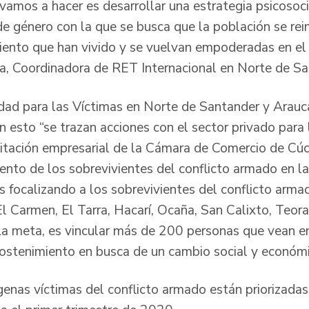
vamos a hacer es desarrollar una estrategia psicosoc
de género con la que se busca que la población se rei
miento que han vivido y se vuelvan empoderadas en el 
, Coordinadora de RET Internacional en Norte de Sa
idad para las Víctimas en Norte de Santander y Arauca
 esto “se trazan acciones con el sector privado para 
itación empresarial de la Cámara de Comercio de Cúcu
nto de los sobrevivientes del conflicto armado en l
os focalizando a los sobrevivientes del conflicto arm
l Carmen, El Tarra, Hacarí, Ocaña, San Calixto, Teora
. La meta, es vincular más de 200 personas que vean e
sostenimiento en busca de un cambio social y económi
enas víctimas del conflicto armado están priorizadas