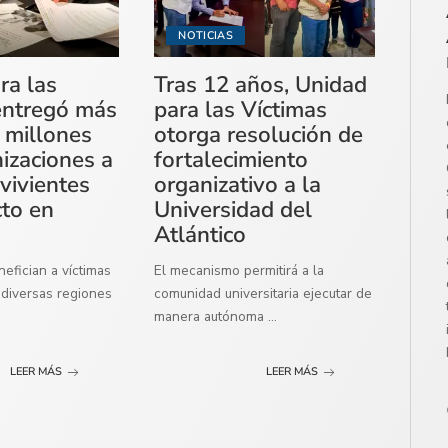
NOTICIAS
ra las
Tras 12 años, Unidad
entregó más
para las Víctimas
 millones
otorga resolución de
izaciones a
fortalecimiento
vivientes
organizativo a la
cto en
Universidad del
Atlántico
efician a víctimas
El mecanismo permitirá a la
diversas regiones
comunidad universitaria ejecutar de
manera autónoma
...
LEER MÁS
LEER MÁS