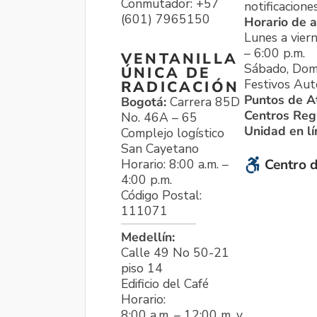
Conmutador: +57
notificacione
(601) 7965150
Horario de a
Lunes a viern
– 6:00 p.m.
VENTANILLA
Sábado, Dom
ÚNICA DE
Festivos Aut
RADICACIÓN
Puntos de A
Bogotá:
Carrera 85D
Centros Reg
No. 46A – 65
Unidad en l
Complejo logístico
San Cayetano
Horario: 8:00 a.m. –
Centro d
4:00 p.m.
Código Postal:
111071
Medellín:
Calle 49 No 50-21
piso 14
Edificio del Café
Horario:
8:00 a.m. – 12:00 m. y