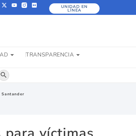
UNIDAD EN
LÍNEA
DAD
TRANSPARENCIA
Botón de búsqueda
e Santander
 para víctimas