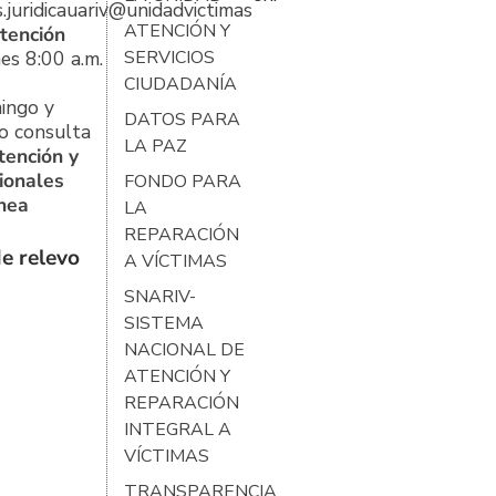
s.juridicauariv@unidadvictimas.gov.co
ATENCIÓN Y
tención
es 8:00 a.m.
SERVICIOS
CIUDADANÍA
ingo y
DATOS PARA
o consulta
LA PAZ
tención y
ionales
FONDO PARA
ínea
LA
REPARACIÓN
e relevo
A VÍCTIMAS
SNARIV-
SISTEMA
NACIONAL DE
ATENCIÓN Y
REPARACIÓN
INTEGRAL A
VÍCTIMAS
TRANSPARENCIA