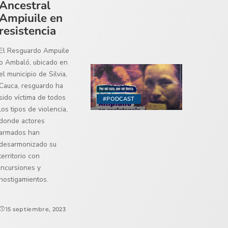
Ancestral
Ampiuile en
resistencia
El Resguardo Ampuile
o Ambaló, ubicado en
el municipio de Silvia,
Cauca, resguardo ha
sido víctima de todos
#PODCAST
los tipos de violencia,
donde actores
armados han
desarmonizado su
territorio con
incursiones y
hostigamientos.
15 septiembre, 2023