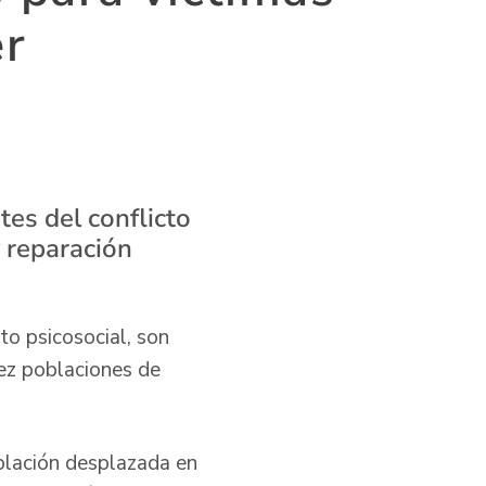
er
es del conflicto
y reparación
o psicosocial, son
iez poblaciones de
blación desplazada en