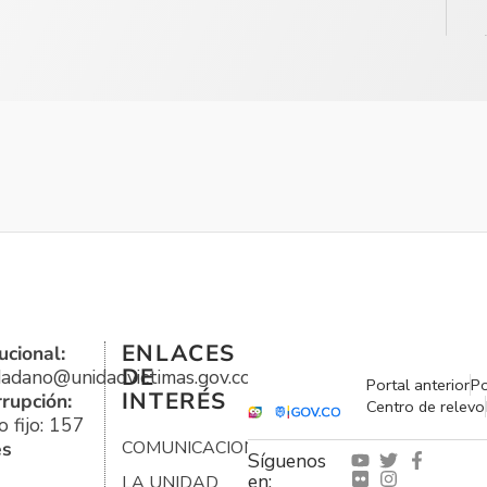
ENLACES
ucional:
DE
udadano@unidadvictimas.gov.co
Portal anterior
Po
INTERÉS
rrupción:
Centro de relevo
 fijo: 157
es
COMUNICACIONES
Síguenos
en:
LA UNIDAD