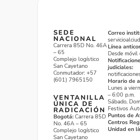
SEDE
Correo instit
NACIONAL
servicioalci
Carrera 85D No. 46A
Línea antico
– 65
Desde móvil o
Complejo logístico
Notificacion
San Cayetano
judiciales:
Conmutador: +57
notificacione
(601) 7965150
Horario de a
Lunes a viern
– 6:00 p.m.
VENTANILLA
Sábado, Dom
ÚNICA DE
Festivos Aut
RADICACIÓN
Puntos de A
Bogotá:
Carrera 85D
Centros Reg
No. 46A – 65
Unidad en l
Complejo logístico
San Cayetano