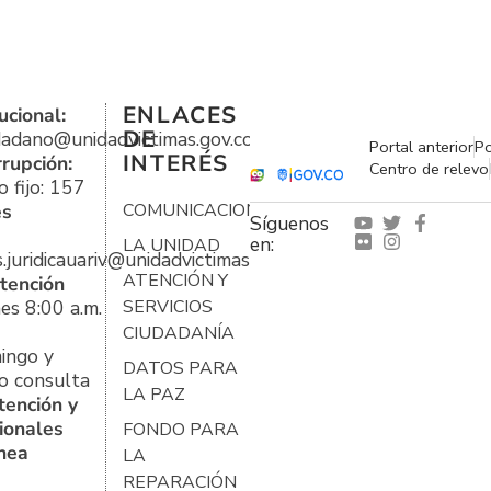
ENLACES
ucional:
DE
udadano@unidadvictimas.gov.co
Portal anterior
Po
INTERÉS
rrupción:
Centro de relevo
 fijo: 157
es
COMUNICACIONES
Síguenos
en:
LA UNIDAD
s.juridicauariv@unidadvictimas.gov.co
ATENCIÓN Y
tención
es 8:00 a.m.
SERVICIOS
CIUDADANÍA
ingo y
DATOS PARA
o consulta
LA PAZ
tención y
ionales
FONDO PARA
ínea
LA
REPARACIÓN