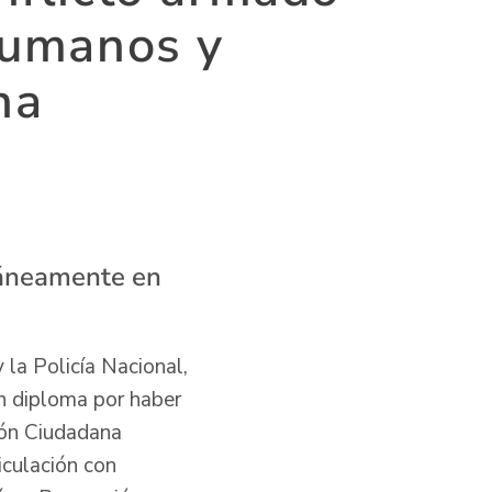
Humanos y
na
ltáneamente en
 la Policía Nacional,
on diploma por haber
ión Ciudadana
iculación con