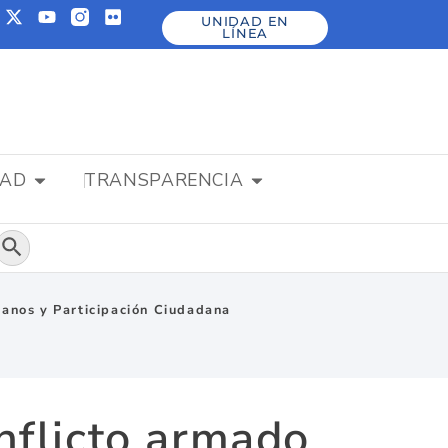
UNIDAD EN
LÍNEA
DAD
TRANSPARENCIA
Botón de búsqueda
umanos y Participación Ciudadana
onflicto armado