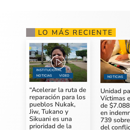
LO MÁS RECIENTE
INSTITUCIONAL
NOTICIAS
VIDEO
NOTICIAS
“Acelerar la ruta de
Unidad pa
reparación para los
Víctimas 
pueblos Nukak,
de $7.088
Jiw, Tukano y
en indemn
Sikuani es una
739 sobre
prioridad de la
del confli