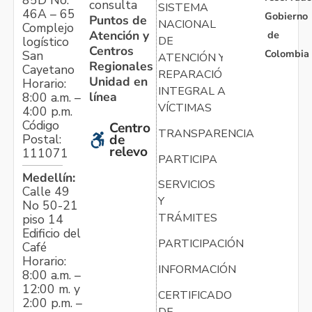
consulta
SISTEMA
46A – 65
Gobierno
Puntos de
NACIONAL
Complejo
Atención y
de
logístico
DE
Centros
Colombia
San
ATENCIÓN Y
Regionales
Cayetano
REPARACIÓN
Unidad en
Horario:
INTEGRAL A
línea
8:00 a.m. –
VÍCTIMAS
4:00 p.m.
Código
Centro
TRANSPARENCIA
Postal:
de
relevo
111071
PARTICIPA
Medellín:
SERVICIOS
Calle 49
Y
No 50-21
TRÁMITES
piso 14
Edificio del
PARTICIPACIÓN
Café
Horario:
INFORMACIÓN
8:00 a.m. –
12:00 m. y
CERTIFICADO
2:00 p.m. –
DE