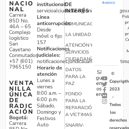
NACIO
institucional:
DE
NAL
servicioalciudadano@unidadvictimas.gov.
INTERÉS
Carrera
Pol
Línea
85D No.
pr
anticorrupción:
COMUNICACIONES
46A – 65
Desde
Complejo
pr
LA UNIDAD
móvil o fijo:
logístico
C
157
San
ATENCIÓN Y
Notificaciones
Cayetano
M
SERVICIOS
judiciales:
Conmutador:
CIUDADANÍA
+57 (601)
notificaciones.juridicauariv@unidadvictim
7965150
Horario de
DATOS
Sí
atención
©
PARA LA
gu
Lunes a
Copyrigth
VENTA
en
PAZ
viernes
NILLA
os
2023
8:00 a.m. –
ÚNICA
FONDO
en:
-
6:00 p.m.
DE
PARA LA
Todos
RADIC
Sábado,
REPARACIÓN
ACIÓN
Domingo y
los
A VÍCTIMAS
Bogotá:
Festivos
derechos
Carrera
Auto
SNARIV-
reservado
85D No.