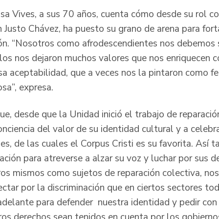
osa Vives, a sus 70 años, cuenta cómo desde su rol 
 Justo Chávez, ha puesto su grano de arena para forta
ión. “Nosotros como afrodescendientes nos debemos s
llos nos dejaron muchos valores que nos enriquecen
a aceptabilidad, que a veces nos la pintaron como fe
osa”, expresa.
e, desde que la Unidad inició el trabajo de reparación
nciencia del valor de su identidad cultural y a celeb
des, de las cuales el Corpus Cristi es su favorita. Así 
ción para atreverse a alzar su voz y luchar por sus d
os mismos como sujetos de reparación colectiva, no
tar por la discriminación que en ciertos sectores tod
elante para defender nuestra identidad y pedir con 
tros derechos sean tenidos en cuenta por los gobiern