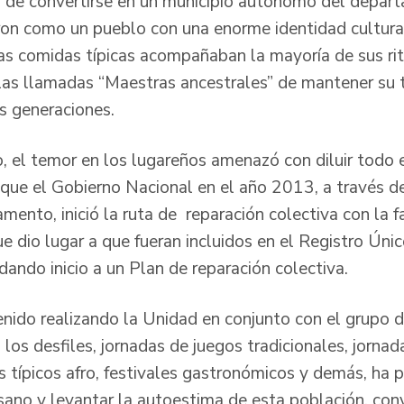
 de convertirse en un municipio autónomo del depar
on como un pueblo con una enorme identidad cultural
las comidas típicas acompañaban la mayoría de sus rit
las llamadas “Maestras ancestrales” de mantener su t
as generaciones.
o, el temor en los lugareños amenazó con diluir todo 
o que el Gobierno Nacional en el año 2013, a través d
mento, inició la ruta de reparación colectiva con la f
e dio lugar a que fueran incluidos en el Registro Úni
ando inicio a un Plan de reparación colectiva.
enido realizando la Unidad en conjunto con el grupo
 los desfiles, jornadas de juegos tradicionales, jornad
 típicos afro, festivales gastronómicos y demás, ha p
ano y levantar la autoestima de esta población, con