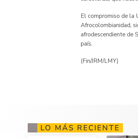
El compromiso de la U
Afrocolombianidad, si
afrodescendiente de S
país.
(Fin/JRM/LMY)
LO MÁS RECIENTE