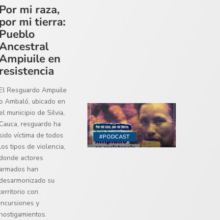
Por mi raza,
por mi tierra:
Pueblo
Ancestral
Ampiuile en
resistencia
El Resguardo Ampuile
o Ambaló, ubicado en
el municipio de Silvia,
Cauca, resguardo ha
sido víctima de todos
#PODCAST
los tipos de violencia,
donde actores
armados han
desarmonizado su
territorio con
incursiones y
hostigamientos.