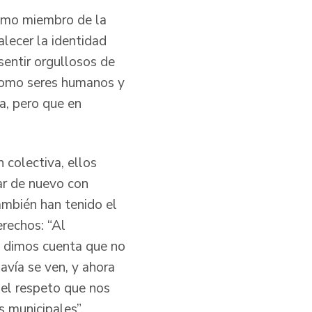
como miembro de la
lecer la identidad
entir orgullosos de
 como seres humanos y
a, pero que en
 colectiva, ellos
rar de nuevo con
también han tenido el
erechos: “Al
s dimos cuenta que no
avía se ven, y ahora
el respeto que nos
os municipales”.