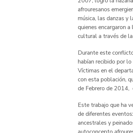
2007, logró la hazaña
afrouresanos emergier
música, las danzas y 
quienes encargaron a 
cultural a través de l
Durante este conflict
habían recibido por l
Víctimas en el departa
con esta población, qu
de Febrero de 2014, d
Este trabajo que ha v
de diferentes eventos:
ancestrales y peinados
autoconcepto afroures